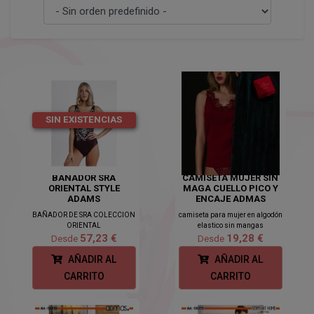
SIN EXISTENCIAS
BAÑADOR SRA
CAMISETA MUJER SIN
ORIENTAL STYLE
MAGA CUELLO PICO Y
ADAMS
ENCAJE ADMAS
BAÑADOR DE SRA COLECCION
camiseta para mujer en algodón
ORIENTAL
elastico sin mangas
57,23 €
19,28 €
Desde
Desde
AÑADIR AL
AÑADIR AL
CARRITO
CARRITO