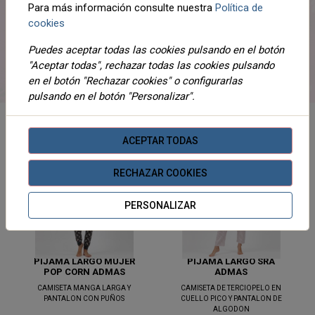
BATA LARGA SRA DE
PIJAMA LARGO
Para más información consulte nuestra
Política de
CORALINA ADMAS
HOMBRE POP CORN
cookies
ADMAS
BATA DE SEÑORA DE
CORALINA
Pijama estampado con
Puedes aceptar todas las cookies pulsando en el botón
camiseta y pantalón de manga
"Aceptar todas", rechazar todas las cookies pulsando
larga y puños elásticos, de la
marca Admas.
en el botón "Rechazar cookies" o configurarlas
39,10 €
43,45 €
Desde
Desde
pulsando en el botón "Personalizar".
AÑADIR AL
AÑADIR AL
CARRITO
CARRITO
ACEPTAR TODAS
NOVEDADES
NOVEDADES
RECHAZAR COOKIES
SIN EXISTENCIAS
SIN EXISTENCIAS
PERSONALIZAR
PIJAMA LARGO MUJER
PIJAMA LARGO SRA
POP CORN ADMAS
ADMAS
CAMISETA MANGA LARGA Y
CAMISETA DE TERCIOPELO EN
PANTALON CON PUÑOS
CUELLO PICO Y PANTALON DE
ALGODON