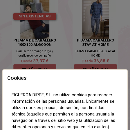
SIN EXISTENCIAS
PIJAMA DE CABALLERO
PIJAMA CABALLERO
100X100 ALGODON
STAY AT HOME
Camiseta de manga larga y
PIJAMA CABALLERO STAY AT
cuello redondo, con puño
HOME
37,37 €
36,88 €
Desde
Desde
AÑADIR AL
AÑADIR AL
CARRITO
CARRITO
Cookies
NOVEDADES
NOVEDADES
FIGUEROA DIPPE, S.L. no utiliza cookies para recoger
información de las personas usuarias. Únicamente se
utilizan cookies propias, de sesión, con finalidad
SIN EXISTENCIAS
SIN EXISTENCIAS
técnica (aquellas que permiten a la persona usuaria la
navegación a través del sitio web y la utilización de las
diferentes opciones y servicios que en ella existen).