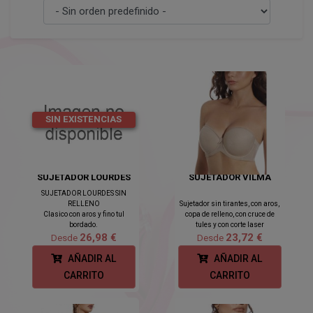
SIN EXISTENCIAS
SUJETADOR LOURDES
SUJETADOR VILMA
SUJETADOR LOURDES SIN
RELLENO
Sujetador sin tirantes, con aros,
Clasico con aros y fino tul
copa de relleno, con cruce de
bordado.
tules y con corte laser
26,98 €
23,72 €
Desde
Desde
AÑADIR AL
AÑADIR AL
CARRITO
CARRITO