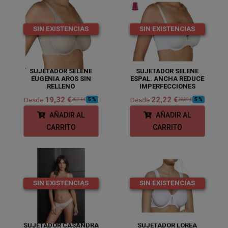
SIN EXISTENCIAS
SIN EXISTENCIAS
SUJETADOR SELENE
SUJETADOR SELENE
EUGENIA AROS SIN
ESPAL. ANCHA REDUCE
RELLENO
IMPERFECCIONES
19,32 €
22,22 €
Desde
Desde
5 %
5 %
20,34 €
23,39 €
AÑADIR AL
AÑADIR AL
CARRITO
CARRITO
SIN EXISTENCIAS
SIN EXISTENCIAS
SUJETADOR CASANDRA
SUJETADOR LOREA