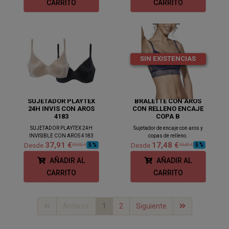
CARRITO
CARRITO
SIN EXISTENCIAS
SUJETADOR PLAYTEX
BRALETTE CON AROS
24H INVIS CON AROS
CON RELLENO ENCAJE
4183
COPA B
SUJETADOR PLAYTEX 24H
Sujetador de encaje con aros y
INVISIBLE CON AROS 4183
copas de relleno.
37,91 €
17,48 €
Desde
Desde
5 %
5 %
39,90 €
18,40 €
AÑADIR AL
AÑADIR AL
CARRITO
CARRITO
Anterior
1
2
Siguiente