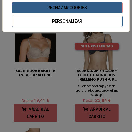
AÑADIR AL
AÑADIR AL
RECHAZAR COOKIES
CARRITO
CARRITO
PERSONALIZAR
SIN EXISTENCIAS
SUJETADOR BRIGITTE
SUJETADOR ENCAJE Y
PUSH-UP SELENE
ESCOTE PRONU CON
RELLENO PUSH-UP
CON ARO
Sujetador de encaje y escote
pronunciado con copa de relleno
'push up'.
19,41 €
23,84 €
Desde
Desde
AÑADIR AL
AÑADIR AL
CARRITO
CARRITO