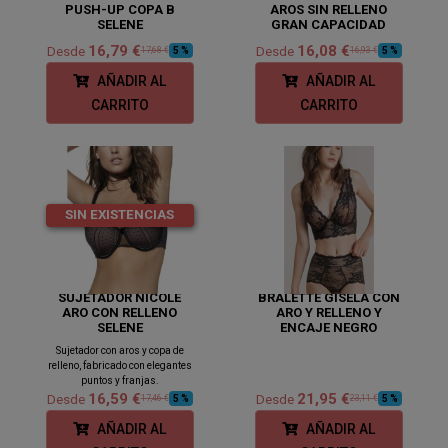
PUSH-UP COPA B
AROS SIN RELLENO
SELENE
GRAN CAPACIDAD
16,79 €
16,08 €
Desde
Desde
5 %
5 %
17,68 €
16,93 €
AÑADIR AL
AÑADIR AL
CARRITO
CARRITO
SIN EXISTENCIAS
SUJETADOR NICOLE
BRALETTE GISELA CON
ARO CON RELLENO
ARO Y RELLENO Y
SELENE
ENCAJE NEGRO
Sujetador con aros y copa de
relleno, fabricado con elegantes
puntos y franjas.
16,59 €
21,95 €
Desde
Desde
5 %
5 %
17,46 €
23,11 €
AÑADIR AL
AÑADIR AL