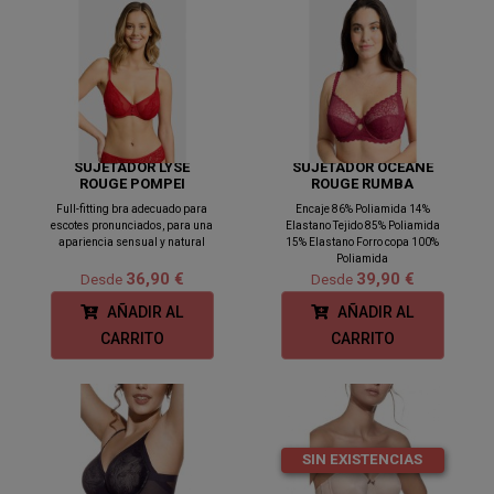
SUJETADOR LYSE
SUJETADOR OCÉANE
ROUGE POMPEI
ROUGE RUMBA
Full-fitting bra adecuado para
Encaje 86% Poliamida 14%
escotes pronunciados, para una
Elastano Tejido 85% Poliamida
apariencia sensual y natural
15% Elastano Forro copa 100%
Poliamida
36,90 €
39,90 €
Desde
Desde
AÑADIR AL
AÑADIR AL
CARRITO
CARRITO
SIN EXISTENCIAS