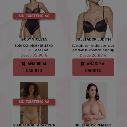
SIN EXISTENCIAS
BODY VIOLETA
SUJETADOR JUDITH
BODY CON AROS Y RELLENO
Sujetador de microfibra con aros
COBERTURA AXILAR
y copa de relleno doble 'push-up
35,90 €
20,87 €
Desde
Desde
AÑADIR AL
AÑADIR AL
CARRITO
CARRITO
SIN EXISTENCIAS
SUJETADOR TARA COPA
SUJETADOR PERFECT