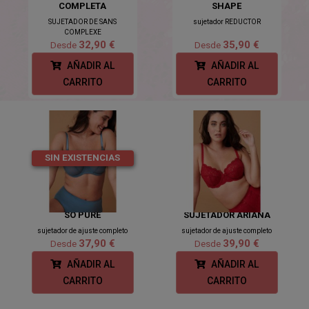
COMPLETA
SHAPE
SUJETADOR DE SANS
sujetador REDUCTOR
COMPLEXE
32,90 €
35,90 €
Desde
Desde
AÑADIR AL
AÑADIR AL
CARRITO
CARRITO
SIN EXISTENCIAS
SO PURE
SUJETADOR ARIANA
sujetador de ajuste completo
sujetador de ajuste completo
37,90 €
39,90 €
Desde
Desde
AÑADIR AL
AÑADIR AL
CARRITO
CARRITO