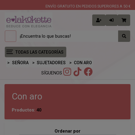
ENVÍO GRATUITO EN PEDIDOS SUPERIORES A 50 €
TODAS LAS CATEGORÍAS
SEÑORA
SUJETADORES
CON ARO
SÍGUENOS
Con aro
Productos:
40
Ordenar por