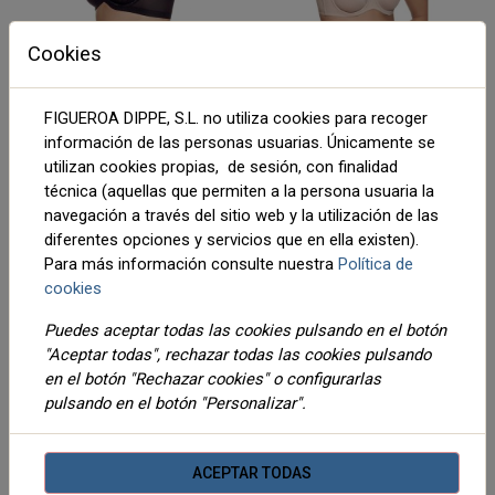
Cookies
SUJETADOR FRIDA
SUJETADOR SELENE
SELENE COPA C
JOANNA COPA C
SUJETADOR MAXIMA
Sujetador microfibra basico, con
FIGUEROA DIPPE, S.L. no utiliza cookies para recoger
SUJECCION SIN RELLENO
aros y sin tirantes.
22,90 €
19,70 €
Desde
Desde
información de las personas usuarias. Únicamente se
utilizan cookies propias, de sesión, con finalidad
AÑADIR AL
AÑADIR AL
técnica (aquellas que permiten a la persona usuaria la
CARRITO
CARRITO
navegación a través del sitio web y la utilización de las
diferentes opciones y servicios que en ella existen).
Para más información consulte nuestra
Política de
cookies
SIN EXISTENCIAS
Puedes aceptar todas las cookies pulsando en el botón
"Aceptar todas", rechazar todas las cookies pulsando
en el botón "Rechazar cookies" o configurarlas
pulsando en el botón "Personalizar".
SUJETADOR GALA
SUJETADOR SONIA
COPA B SELENE
PUSH-UP SELENE
Sujetador para novias sin
tirantes
ACEPTAR TODAS
25,05 €
18,45 €
Desde
Desde