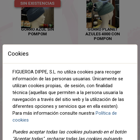
SIN EXISTENCIAS
GORRO AZUL SIN
GORRO PLANET
POMPOM
AZULES 4000 CON
POMPON
10,59 €
10,29 €
Cookies
AÑADIR AL
AÑADIR AL
CARRITO
CARRITO
FIGUEROA DIPPE, S.L. no utiliza cookies para recoger
información de las personas usuarias. Únicamente se
utilizan cookies propias, de sesión, con finalidad
técnica (aquellas que permiten a la persona usuaria la
navegación a través del sitio web y la utilización de las
diferentes opciones y servicios que en ella existen).
Para más información consulte nuestra
Política de
cookies
GORRO AZUL 3995
GORRO FAMA COLOR
PLANET CON POMPON
603 BLANCO ROTO
Puedes aceptar todas las cookies pulsando en el botón
10,89 €
8,23 €
"Aceptar todas", rechazar todas las cookies pulsando