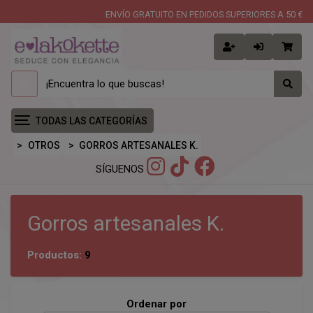
ENVÍO GRATUITO EN PEDIDOS SUPERIORES A 50 €
TODAS LAS CATEGORÍAS
OTROS
GORROS ARTESANALES K.
SÍGUENOS
Gorros artesanales K.
Productos:
9
Ordenar por