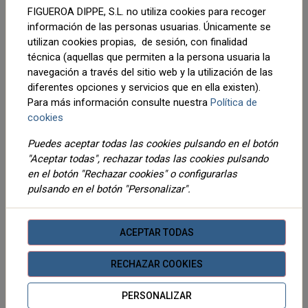
PANTALON LARGO GRIS, CON
FIGUEROA DIPPE, S.L. no utiliza cookies para recoger
AJUSTE EN LA CINTURA SIN
información de las personas usuarias. Únicamente se
PUÑOS
30,36 €
16,50 €
Desde
Desde
utilizan cookies propias, de sesión, con finalidad
técnica (aquellas que permiten a la persona usuaria la
AÑADIR AL
AÑADIR AL
navegación a través del sitio web y la utilización de las
CARRITO
CARRITO
diferentes opciones y servicios que en ella existen).
Para más información consulte nuestra
Política de
cookies
Puedes aceptar todas las cookies pulsando en el botón
"Aceptar todas", rechazar todas las cookies pulsando
en el botón "Rechazar cookies" o configurarlas
pulsando en el botón "Personalizar".
Boxer cedar navy
pack 2 boxer marc
16,50 €
16,50 €
Desde
Desde
ACEPTAR TODAS
AÑADIR AL
AÑADIR AL
CARRITO
CARRITO
RECHAZAR COOKIES
PERSONALIZAR