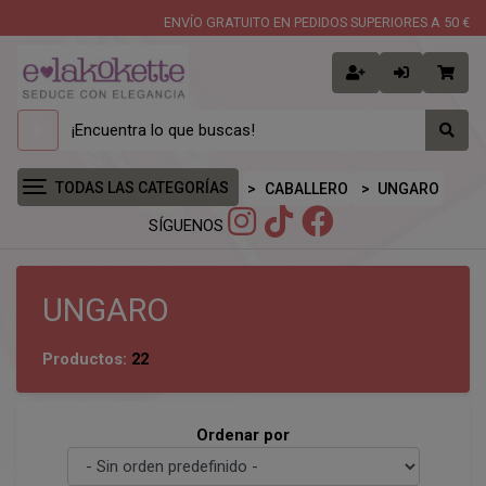
ENVÍO GRATUITO EN PEDIDOS SUPERIORES A 50 €
TODAS LAS CATEGORÍAS
CABALLERO
UNGARO
SÍGUENOS
UNGARO
Productos:
22
Ordenar por