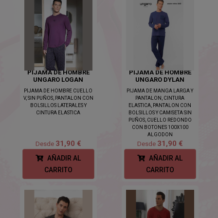
PIJAMA DE HOMBRE
PIJAMA DE HOMBRE
UNGARO LOGAN
UNGARO DYLAN
PIJAMA DE HOMBRE CUELLO
PIJAMA DE MANGA LARGA Y
V, SIN PUÑOS, PANTALON CON
PANTALON, CINTURA
BOLSILLOS LATERALES Y
ELASTICA, PANTALON CON
CINTURA ELASTICA
BOLSILLOS Y CAMISETA SIN
PUÑOS, CUELLO REDONDO
CON BOTONES 100X100
ALGODON
31,90 €
31,90 €
Desde
Desde
AÑADIR AL
AÑADIR AL
CARRITO
CARRITO