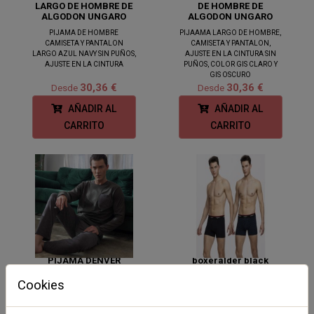
LARGO DE HOMBRE DE
DE HOMBRE DE
ALGODON UNGARO
ALGODON UNGARO
PIJAMA DE HOMBRE
PIJAAMA LARGO DE HOMBRE,
CAMISETA Y PANTALON
CAMISETA Y PANTALON,
LARGO AZUL NAVY SIN PUÑOS,
AJUSTE EN LA CINTURA SIN
AJUSTE EN LA CINTURA
PUÑOS, COLOR GIS CLARO Y
GIS OSCURO
30,36 €
30,36 €
Desde
Desde
AÑADIR AL
AÑADIR AL
CARRITO
CARRITO
PIJAMA DENVER
boxeralder black
LARGO DE HOMBRE DE
ALGODON UNGARO
Cookies
PIJAMA LARGO DE ALGODON
CAMISETA VERDE OSCURO Y