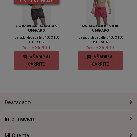
SIN EXISTENCIAS
SWIMWEAR DARSHAN
SWIMWEAR KENDAL
UNGARO
UNGARO
Bañador de caballero 100 X 100
Bañador de caballero 100 X 100
P0LIESTER
P0LIESTER
26,90 €
26,90 €
Desde
Desde
AÑADIR AL
AÑADIR AL
CARRITO
CARRITO
Destacado
Información
Mi Cuenta