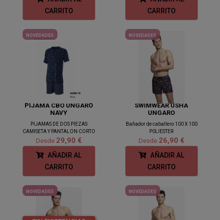
CARRITO
CARRITO
NOVEDADES
NOVEDADES
PIJAMA CBO UNGARO
SWIMWEAR USHA
NAVY
UNGARO
PIJAMAS DE DOS PIEZAS
Bañador de caballero 100 X 100
CAMISETA Y PANTALON CORTO
P0LIESTER
29,90 €
26,90 €
Desde
Desde
AÑADIR AL
AÑADIR AL
CARRITO
CARRITO
NOVEDADES
NOVEDADES