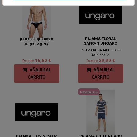
pack 2 slip austin
PIJAMA FLORAL
ungaro grey
SAFRAN UNGARO
PIJAMA DE CABALLERO DE
DOS PIEZAS
16,50 €
29,90 €
Desde
Desde
AÑADIR AL
AÑADIR AL
CARRITO
CARRITO
NOVEDADES
PIJAMA LION & PALM
PIJAMA CBO UNGARO