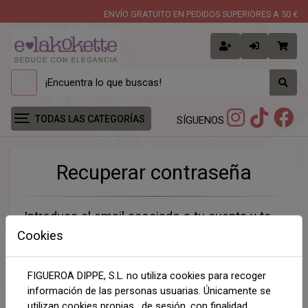
ENVÍO GRATUITO EN PEDIDOS SUPERIORES A 50 €
TODAS LAS CATEGORÍAS
SÍGUENOS
Recuperar contraseña
Introduce el email asociado a tu cuenta y te
enviaremos un enlace para que puedas
Cookies
restaurar tu contraseña.
FIGUEROA DIPPE, S.L. no utiliza cookies para recoger
Email
*
información de las personas usuarias. Únicamente se
utilizan cookies propias, de sesión, con finalidad