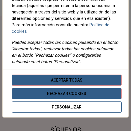
técnica (aquellas que permiten a la persona usuaria la
navegación a través del sitio web y la utilización de las
¿Te has acordado de tu contraseña?
Inicia sesión
.
diferentes opciones y servicios que en ella existen).
Para más información consulte nuestra
Política de
ENVIAR
cookies
Puedes aceptar todas las cookies pulsando en el botón
"Aceptar todas", rechazar todas las cookies pulsando
en el botón "Rechazar cookies" o configurarlas
Destacado
pulsando en el botón "Personalizar".
Información
ACEPTAR TODAS
Mi Cuenta
RECHAZAR COOKIES
PERSONALIZAR
Sobre Nosotros
SÍGUENOS