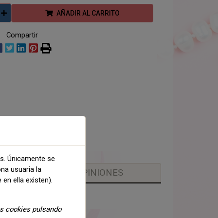
AÑADIR AL CARRITO
Compartir
as. Únicamente se
ona usuaria la
OPINIONES
 en ella existen).
as cookies pulsando