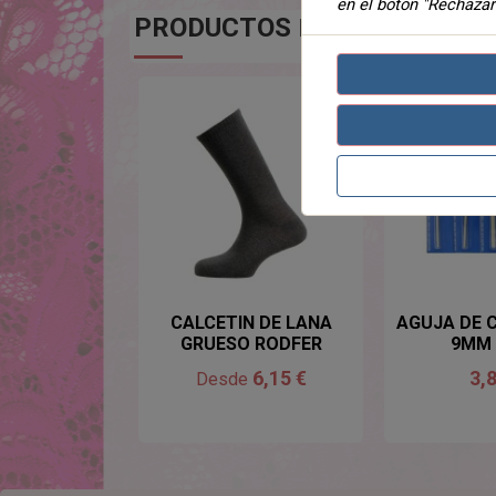
en el botón "Rechazar
PRODUCTOS
DE LA MISMA CA
CALCETIN DE LANA
AGUJA DE 
GRUESO RODFER
9MM
6,15 €
3,
Desde