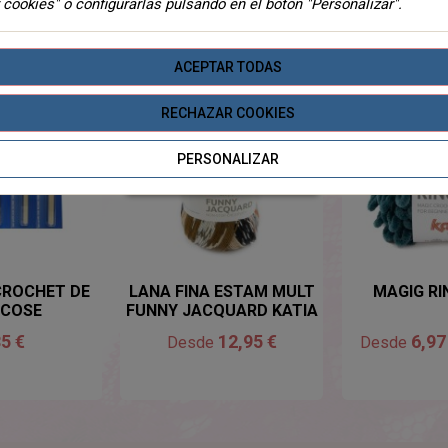
 cookies" o configurarlas pulsando en el botón "Personalizar".
TEGORIA
ACEPTAR TODAS
NOVEDADES
RECHAZAR COOKIES
PERSONALIZAR
SIN EXISTENCIAS
CROCHET DE
LANA FINA ESTAM MULT
MAGIG RI
 COSE
FUNNY JACQUARD KATIA
85 €
12,95 €
6,97
Desde
Desde