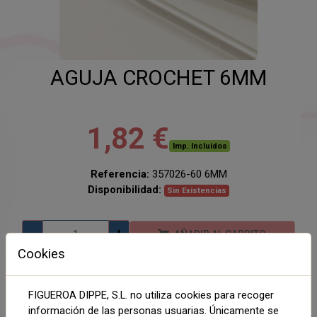
AGUJA CROCHET 6MM
1,82 €
Imp. Incluidos
Referencia:
357026-60 6MM
Disponibilidad:
Sin Existencias
AÑADIR AL CARRITO
Cookies
Compartir
FIGUEROA DIPPE, S.L. no utiliza cookies para recoger
información de las personas usuarias. Únicamente se