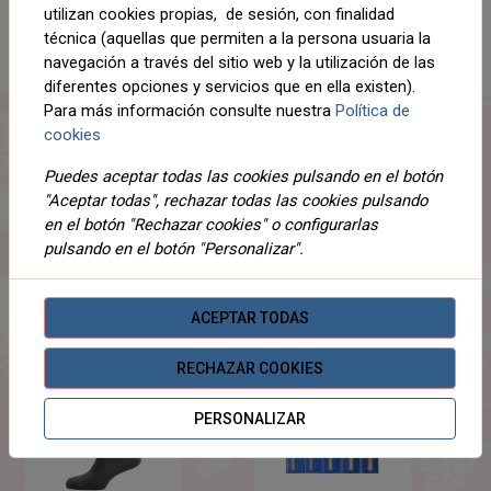
utilizan cookies propias, de sesión, con finalidad
técnica (aquellas que permiten a la persona usuaria la
DESCRIPCIÓN
navegación a través del sitio web y la utilización de las
DETALLES
diferentes opciones y servicios que en ella existen).
Para más información consulte nuestra
Política de
ADJUNTOS
cookies
OPINIONES
Puedes aceptar todas las cookies pulsando en el botón
"Aceptar todas", rechazar todas las cookies pulsando
¡Este producto no tiene descripción!
en el botón "Rechazar cookies" o configurarlas
pulsando en el botón "Personalizar".
PRODUCTOS
RELACIONADOS
ACEPTAR TODAS
RECHAZAR COOKIES
PERSONALIZAR