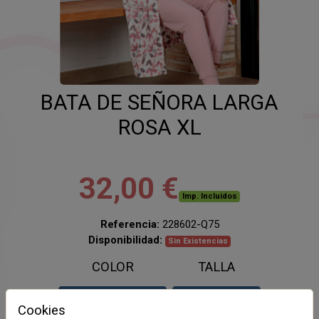
BATA DE SEÑORA LARGA
ROSA XL
32,00 €
Imp. Incluidos
Referencia:
228602-Q75
Disponibilidad:
Sin Existencias
COLOR
TALLA
ROSA
XL
Cookies