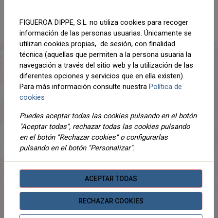
AÑADIR AL CARRITO
FIGUEROA DIPPE, S.L. no utiliza cookies para recoger
información de las personas usuarias. Únicamente se
Compartir
utilizan cookies propias, de sesión, con finalidad
técnica (aquellas que permiten a la persona usuaria la
navegación a través del sitio web y la utilización de las
diferentes opciones y servicios que en ella existen).
Para más información consulte nuestra
Política de
DESCRIPCIÓN
cookies
DETALLES
Puedes aceptar todas las cookies pulsando en el botón
"Aceptar todas", rechazar todas las cookies pulsando
ADJUNTOS
en el botón "Rechazar cookies" o configurarlas
pulsando en el botón "Personalizar".
OPINIONES
¡Este producto no tiene descripción!
ACEPTAR TODAS
RECHAZAR COOKIES
PRODUCTOS
RELACIONADOS