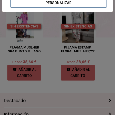
PERSONALIZAR
SIN EXISTENCIAS
SIN EXISTENCIAS
PIJAMA MUSLHER
PIJAMA ESTAMP.
SRA PUNTO MILANO
FLORAL MUSLHER/22
38,66 €
38,66 €
Desde
Desde
AÑADIR AL
AÑADIR AL
CARRITO
CARRITO
Destacado
Información