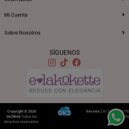
Mi Cuenta
Sobre Nosotros
SÍGUENOS
Copyright © 2026
Versión
2.81.5+1b46211f6
Gk2Web
Todos los
|
0.2840s
derechos reservados.