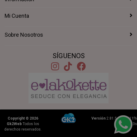
Mi Cuenta
Sobre Nosotros
SÍGUENOS
Copyright © 2026
Versión
2.81.5+1b46211f6
Gk2Web
Todos los
|
0.2223s
derechos reservados.