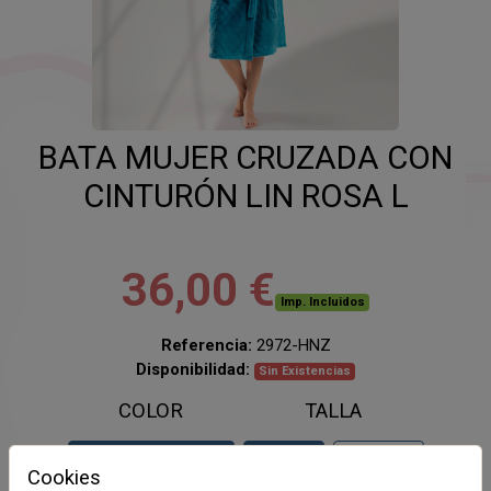
BATA MUJER CRUZADA CON
CINTURÓN LIN ROSA L
36,00 €
Imp. Incluidos
Referencia:
2972-HNZ
Disponibilidad:
Sin Existencias
COLOR
TALLA
ROSA
L
XL
Cookies