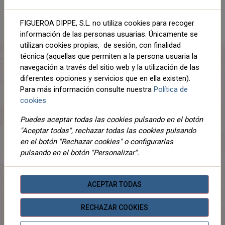
AÑADIR AL CARRITO
FIGUEROA DIPPE, S.L. no utiliza cookies para recoger
información de las personas usuarias. Únicamente se
Compartir
utilizan cookies propias, de sesión, con finalidad
técnica (aquellas que permiten a la persona usuaria la
navegación a través del sitio web y la utilización de las
diferentes opciones y servicios que en ella existen).
Para más información consulte nuestra
Política de
DESCRIPCIÓN
cookies
DETALLES
Puedes aceptar todas las cookies pulsando en el botón
"Aceptar todas", rechazar todas las cookies pulsando
ADJUNTOS
en el botón "Rechazar cookies" o configurarlas
pulsando en el botón "Personalizar".
OPINIONES
¡Este producto no tiene descripción!
ACEPTAR TODAS
RECHAZAR COOKIES
PRODUCTOS
RELACIONADOS