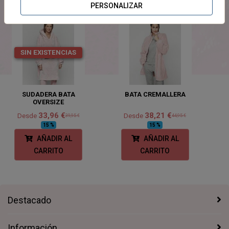
PERSONALIZAR
SIN EXISTENCIAS
SUDADERA BATA
BATA CREMALLERA
OVERSIZE
33,96 €
38,21 €
Desde
Desde
39,95 €
44,95 €
15 %
15 %
AÑADIR AL
AÑADIR AL
CARRITO
CARRITO
Destacado
Información