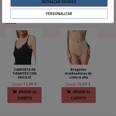
RECHAZAR COOKIES
PERSONALIZAR
PRODUCTOS
RELACIONADOS
CAMISETA DE
Braguitas
TIRANTES CON
moldeadoras de
ENCAJE
cintura alta
13,90 €
16,90 €
Desde
Desde
AÑADIR AL
AÑADIR AL
CARRITO
CARRITO