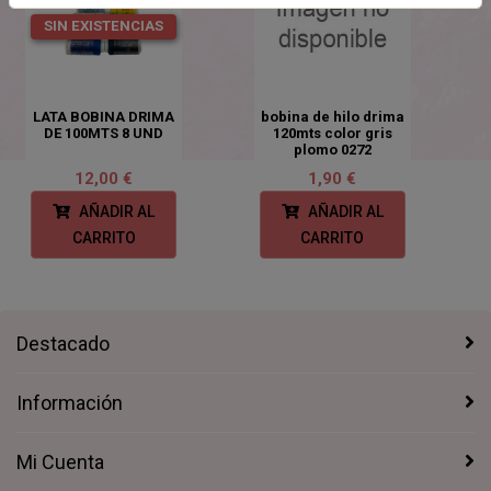
SIN EXISTENCIAS
LATA BOBINA DRIMA
bobina de hilo drima
DE 100MTS 8 UND
120mts color gris
plomo 0272
12,00 €
1,90 €
AÑADIR AL
AÑADIR AL
CARRITO
CARRITO
Destacado
Información
Mi Cuenta