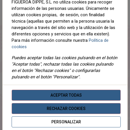
Compartir
FIGUEROA DIPPE, S.L. no utiliza cookies para recoger
información de las personas usuarias. Únicamente se
utilizan cookies propias, de sesión, con finalidad
técnica (aquellas que permiten a la persona usuaria la
navegación a través del sitio web y la utilización de las
DESCRIPCIÓN
diferentes opciones y servicios que en ella existen).
Para más información consulte nuestra
Política de
DETALLES
cookies
ADJUNTOS
Puedes aceptar todas las cookies pulsando en el botón
"Aceptar todas", rechazar todas las cookies pulsando
OPINIONES
en el botón "Rechazar cookies" o configurarlas
pulsando en el botón "Personalizar".
¡Este producto no tiene descripción!
ACEPTAR TODAS
PRODUCTOS
RELACIONADOS
RECHAZAR COOKIES
PERSONALIZAR