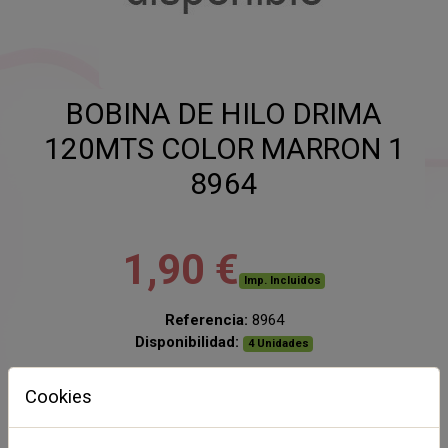
BOBINA DE HILO DRIMA
120MTS COLOR MARRON 1
8964
1,90 €
Imp. Incluidos
Referencia:
8964
Disponibilidad:
4 Unidades
Cookies
AÑADIR AL CARRITO