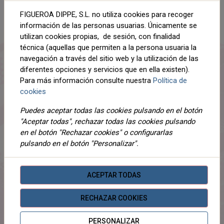
AÑADIR AL CARRITO
FIGUEROA DIPPE, S.L. no utiliza cookies para recoger
Compartir
información de las personas usuarias. Únicamente se
utilizan cookies propias, de sesión, con finalidad
técnica (aquellas que permiten a la persona usuaria la
navegación a través del sitio web y la utilización de las
diferentes opciones y servicios que en ella existen).
DESCRIPCIÓN
Para más información consulte nuestra
Política de
cookies
DETALLES
Puedes aceptar todas las cookies pulsando en el botón
ADJUNTOS
"Aceptar todas", rechazar todas las cookies pulsando
en el botón "Rechazar cookies" o configurarlas
OPINIONES
pulsando en el botón "Personalizar".
¡Este producto no tiene descripción!
ACEPTAR TODAS
PRODUCTOS
RELACIONADOS
RECHAZAR COOKIES
PERSONALIZAR