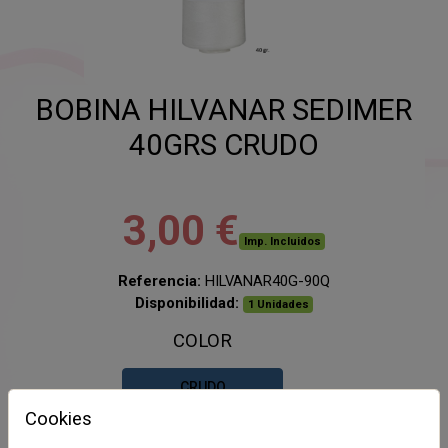
BOBINA HILVANAR SEDIMER
40GRS CRUDO
3,00 €
Imp. Incluidos
Referencia:
HILVANAR40G-90Q
Disponibilidad:
1 Unidades
COLOR
CRUDO
Cookies