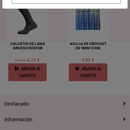
CALCETIN DE LANA
AGUJA DE CROCHET
GRUESO RODFER
DE 9MM COSE
6,15 €
3,85 €
Desde
AÑADIR AL
AÑADIR AL
CARRITO
CARRITO
Destacado
Información