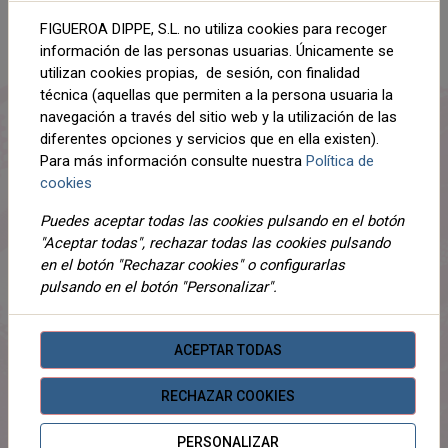
AÑADIR AL CARRITO
FIGUEROA DIPPE, S.L. no utiliza cookies para recoger
Compartir
información de las personas usuarias. Únicamente se
utilizan cookies propias, de sesión, con finalidad
técnica (aquellas que permiten a la persona usuaria la
navegación a través del sitio web y la utilización de las
diferentes opciones y servicios que en ella existen).
DESCRIPCIÓN
Para más información consulte nuestra
Política de
cookies
DETALLES
Puedes aceptar todas las cookies pulsando en el botón
ADJUNTOS
"Aceptar todas", rechazar todas las cookies pulsando
en el botón "Rechazar cookies" o configurarlas
OPINIONES
pulsando en el botón "Personalizar".
¡Este producto no tiene descripción!
ACEPTAR TODAS
PRODUCTOS
RELACIONADOS
RECHAZAR COOKIES
PERSONALIZAR