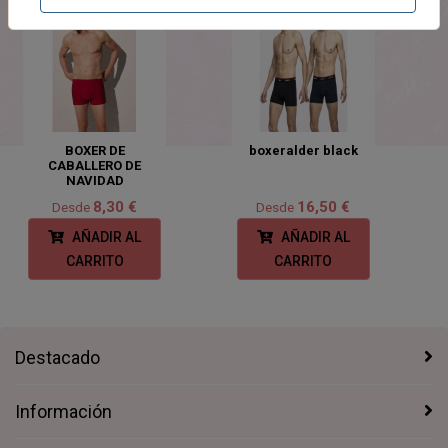
BOXER DE
boxeralder black
CABALLERO DE
NAVIDAD
8,30 €
16,50 €
Desde
Desde
AÑADIR AL
AÑADIR AL
CARRITO
CARRITO
Destacado
Información