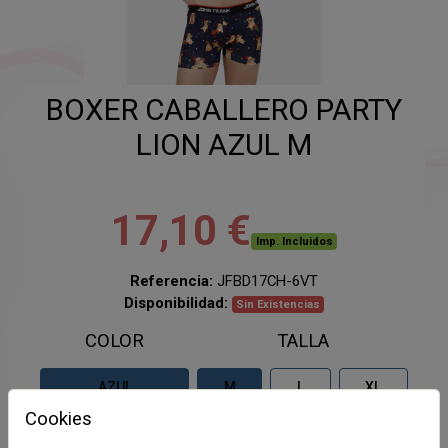
BOXER CABALLERO PARTY
LION AZUL M
17,10 €
Imp. Incluidos
Referencia:
JFBD17CH-6VT
Disponibilidad:
Sin Existencias
COLOR
TALLA
AZUL
M
L
XL
Cookies