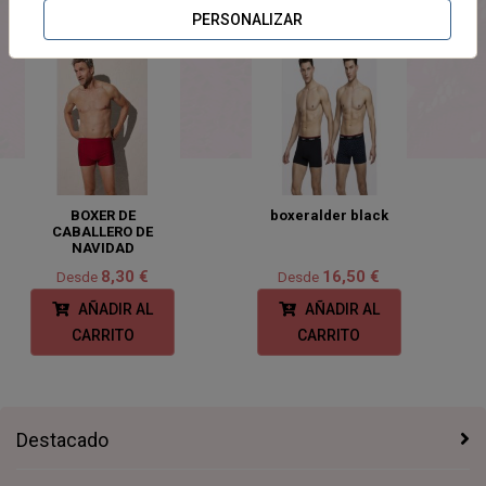
PERSONALIZAR
BOXER DE
boxeralder black
CABALLERO DE
NAVIDAD
8,30 €
16,50 €
Desde
Desde
AÑADIR AL
AÑADIR AL
CARRITO
CARRITO
Destacado