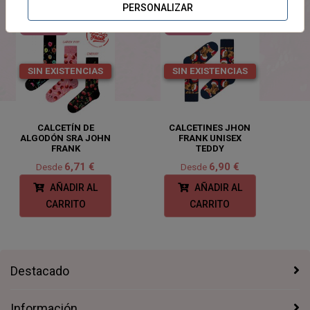
PERSONALIZAR
NOVEDADES
NOVEDADES
SIN EXISTENCIAS
SIN EXISTENCIAS
CALCETÍN DE
CALCETINES JHON
ALGODÓN SRA JOHN
FRANK UNISEX
FRANK
TEDDY
6,71 €
6,90 €
Desde
Desde
AÑADIR AL
AÑADIR AL
CARRITO
CARRITO
Destacado
Información