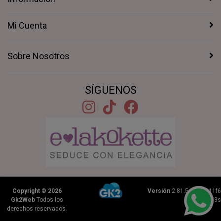
Mi Cuenta
Sobre Nosotros
SÍGUENOS
Copyright © 2026
Versión
2.81.5+1b46211f6
Gk2Web
Todos los
|
0.6253s
derechos reservados.