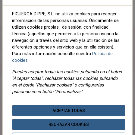
AÑADIR AL CARRITO
FIGUEROA DIPPE, S.L. no utiliza cookies para recoger
información de las personas usuarias. Únicamente se
Compartir
utilizan cookies propias, de sesión, con finalidad
técnica (aquellas que permiten a la persona usuaria la
navegación a través del sitio web y la utilización de las
diferentes opciones y servicios que en ella existen).
Para más información consulte nuestra
Política de
DESCRIPCIÓN
cookies
DETALLES
Puedes aceptar todas las cookies pulsando en el botón
"Aceptar todas", rechazar todas las cookies pulsando
ADJUNTOS
en el botón "Rechazar cookies" o configurarlas
pulsando en el botón "Personalizar".
OPINIONES
95% ALGODON 5% ELASTANO
ACEPTAR TODAS
RECHAZAR COOKIES
PRODUCTOS
RELACIONADOS