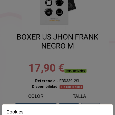
BOXER US JHON FRANK
NEGRO M
17,90 €
Imp. Incluidos
Referencia:
JFBD339-2SL
Disponibilidad:
Sin Existencias
COLOR
TALLA
NEGRO
M
L
Cookies