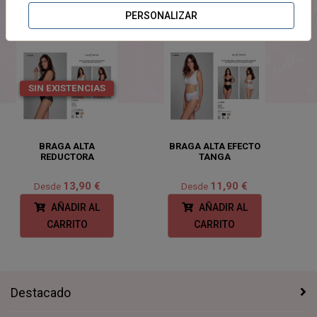
PRODUCTOS
RELACIONADOS
PERSONALIZAR
SIN EXISTENCIAS
BRAGA ALTA
BRAGA ALTA EFECTO
REDUCTORA
TANGA
13,90 €
11,90 €
Desde
Desde
AÑADIR AL
AÑADIR AL
CARRITO
CARRITO
Destacado