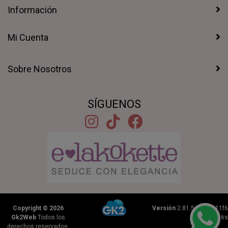
Información
Mi Cuenta
Sobre Nosotros
SÍGUENOS
Copyright © 2026
Versión
2.81.5+1b46211f6
Gk2Web
Todos los
|
0.2156s
derechos reservados.