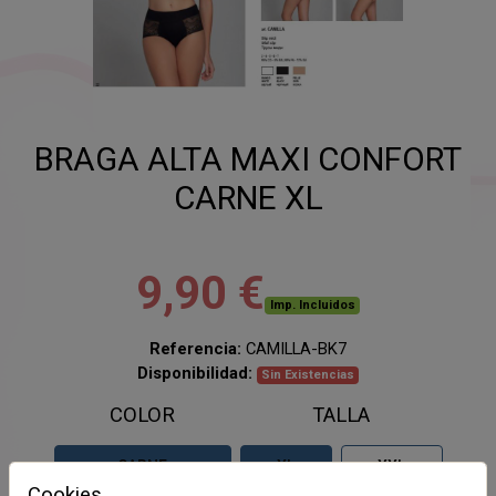
BRAGA ALTA MAXI CONFORT
CARNE XL
9,90 €
Imp. Incluidos
Referencia:
CAMILLA-BK7
Disponibilidad:
Sin Existencias
COLOR
TALLA
CARNE
XL
XXL
Cookies