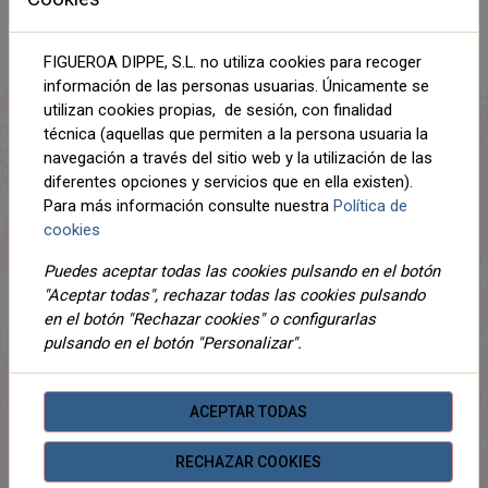
AÑADIR AL CARRITO
FIGUEROA DIPPE, S.L. no utiliza cookies para recoger
información de las personas usuarias. Únicamente se
Compartir
utilizan cookies propias, de sesión, con finalidad
técnica (aquellas que permiten a la persona usuaria la
navegación a través del sitio web y la utilización de las
diferentes opciones y servicios que en ella existen).
Para más información consulte nuestra
Política de
DESCRIPCIÓN
cookies
DETALLES
Puedes aceptar todas las cookies pulsando en el botón
ADJUNTOS
"Aceptar todas", rechazar todas las cookies pulsando
en el botón "Rechazar cookies" o configurarlas
OPINIONES
pulsando en el botón "Personalizar".
LENCERIA ITALIANA MAGIC DREAM, CALIDAD Y
GARANTIA
ACEPTAR TODAS
RECHAZAR COOKIES