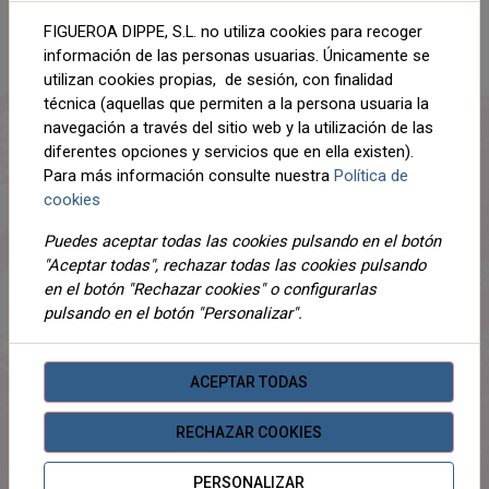
AÑADIR AL CARRITO
FIGUEROA DIPPE, S.L. no utiliza cookies para recoger
Compartir
información de las personas usuarias. Únicamente se
utilizan cookies propias, de sesión, con finalidad
técnica (aquellas que permiten a la persona usuaria la
navegación a través del sitio web y la utilización de las
diferentes opciones y servicios que en ella existen).
DESCRIPCIÓN
Para más información consulte nuestra
Política de
cookies
DETALLES
Puedes aceptar todas las cookies pulsando en el botón
ADJUNTOS
"Aceptar todas", rechazar todas las cookies pulsando
en el botón "Rechazar cookies" o configurarlas
OPINIONES
pulsando en el botón "Personalizar".
¡Este producto no tiene descripción!
ACEPTAR TODAS
PRODUCTOS
RELACIONADOS
RECHAZAR COOKIES
PERSONALIZAR