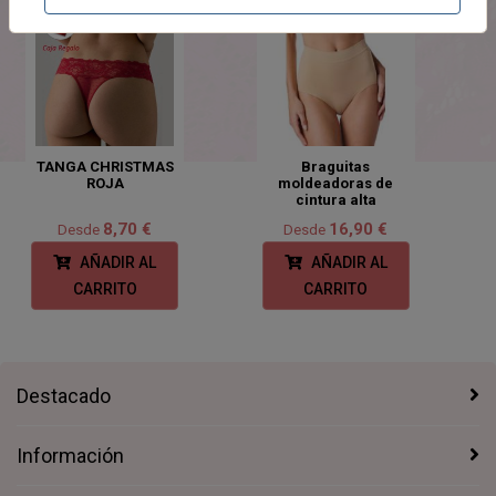
TANGA CHRISTMAS
Braguitas
ROJA
moldeadoras de
cintura alta
8,70 €
16,90 €
Desde
Desde
AÑADIR AL
AÑADIR AL
CARRITO
CARRITO
Destacado
Información