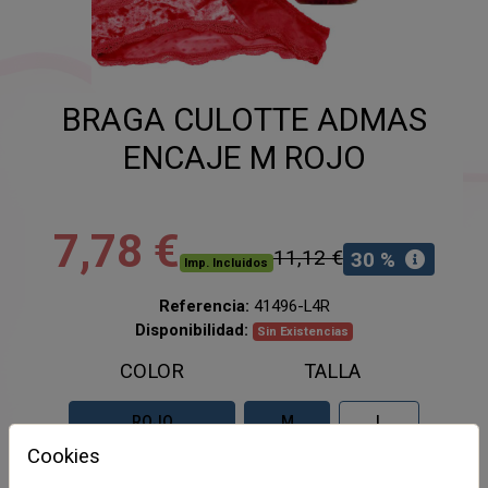
BRAGA CULOTTE ADMAS
ENCAJE M ROJO
7,78 €
11,12 €
30 %
Imp. Incluidos
Referencia:
41496-L4R
Disponibilidad:
Sin Existencias
COLOR
TALLA
ROJO
M
L
Cookies