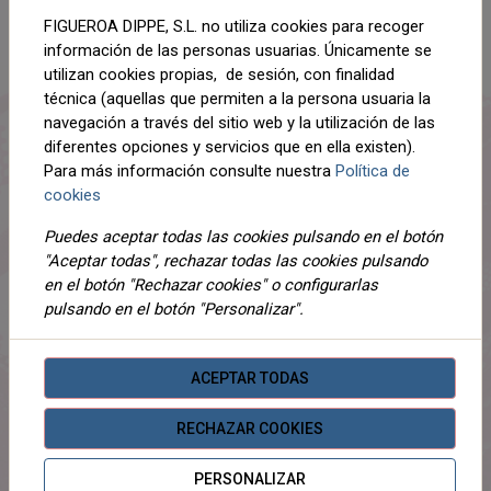
FIGUEROA DIPPE, S.L. no utiliza cookies para recoger
Compartir
información de las personas usuarias. Únicamente se
utilizan cookies propias, de sesión, con finalidad
técnica (aquellas que permiten a la persona usuaria la
navegación a través del sitio web y la utilización de las
diferentes opciones y servicios que en ella existen).
DESCRIPCIÓN
Para más información consulte nuestra
Política de
cookies
DETALLES
Puedes aceptar todas las cookies pulsando en el botón
ADJUNTOS
"Aceptar todas", rechazar todas las cookies pulsando
en el botón "Rechazar cookies" o configurarlas
OPINIONES
pulsando en el botón "Personalizar".
¡Este producto no tiene descripción!
ACEPTAR TODAS
PRODUCTOS
RELACIONADOS
RECHAZAR COOKIES
PERSONALIZAR