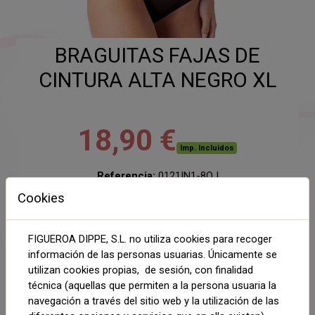
BRAGUITAS FAJAS DE
CINTURA ALTA NEGRO XL
18,90 €
Imp. Incluidos
Referencia:
0121IN1-8OJ
Disponibilidad:
2 Unidades
Cookies
COLOR
FIGUEROA DIPPE, S.L. no utiliza cookies para recoger
NEGRO
CARNE
información de las personas usuarias. Únicamente se
utilizan cookies propias, de sesión, con finalidad
TALLA
técnica (aquellas que permiten a la persona usuaria la
navegación a través del sitio web y la utilización de las
XL
S-M
M-L