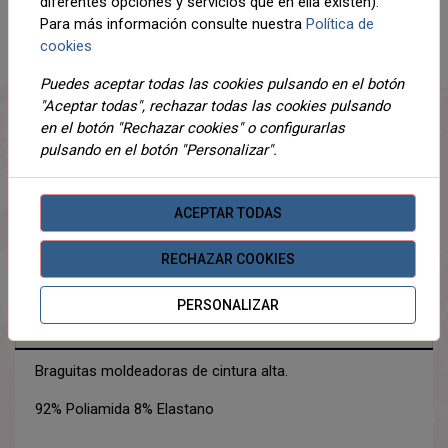
diferentes opciones y servicios que en ella existen).
Para más información consulte nuestra
Política de
cookies
AÑADIR AL CARRITO
Puedes aceptar todas las cookies pulsando en el botón
Compartir
"Aceptar todas", rechazar todas las cookies pulsando
en el botón "Rechazar cookies" o configurarlas
pulsando en el botón "Personalizar".
DESCRIPCIÓN
ACEPTAR TODAS
DETALLES
RECHAZAR COOKIES
ADJUNTOS
PERSONALIZAR
OPINIONES
Braguitas moldeadoras de cintura alta.
92% Poliamida 8% Elastano