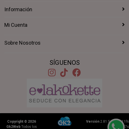
Información
Mi Cuenta
Sobre Nosotros
SÍGUENOS
Copyright © 2026
Versión
2.81.5+1b46211f6
Gk2Web
Todos los
|
0.2347s