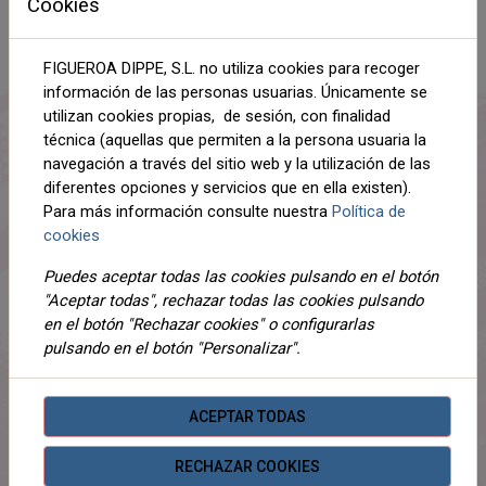
Cookies
NEGRO
FIGUEROA DIPPE, S.L. no utiliza cookies para recoger
AÑADIR AL CARRITO
información de las personas usuarias. Únicamente se
utilizan cookies propias, de sesión, con finalidad
Compartir
técnica (aquellas que permiten a la persona usuaria la
navegación a través del sitio web y la utilización de las
diferentes opciones y servicios que en ella existen).
Para más información consulte nuestra
Política de
cookies
DESCRIPCIÓN
Puedes aceptar todas las cookies pulsando en el botón
DETALLES
"Aceptar todas", rechazar todas las cookies pulsando
en el botón "Rechazar cookies" o configurarlas
ADJUNTOS
pulsando en el botón "Personalizar".
OPINIONES
ACEPTAR TODAS
¡Este producto no tiene descripción!
RECHAZAR COOKIES