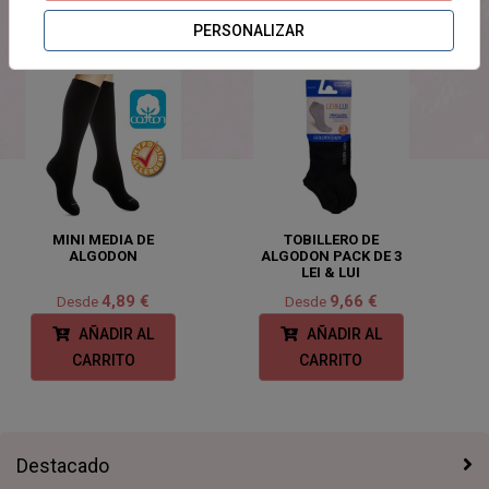
PRODUCTOS
RELACIONADOS
PERSONALIZAR
MINI MEDIA DE
TOBILLERO DE
ALGODON
ALGODON PACK DE 3
LEI & LUI
4,89 €
9,66 €
Desde
Desde
AÑADIR AL
AÑADIR AL
CARRITO
CARRITO
Destacado