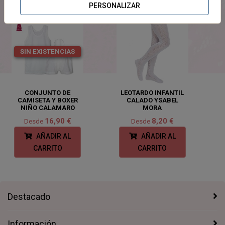
PERSONALIZAR
SIN EXISTENCIAS
CONJUNTO DE
LEOTARDO INFANTIL
CAMISETA Y BOXER
CALADO YSABEL
NIÑO CALAMARO
MORA
16,90 €
8,20 €
Desde
Desde
AÑADIR AL
AÑADIR AL
CARRITO
CARRITO
Destacado
Información