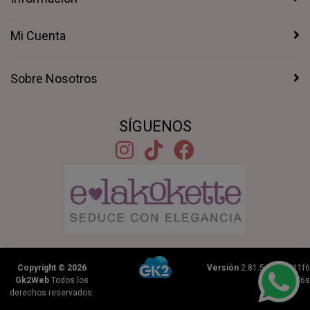
Mi Cuenta
Sobre Nosotros
SÍGUENOS
Copyright © 2026
Versión
2.81.5+1b46211f6
Gk2Web
Todos los
|
0.2346s
derechos reservados.