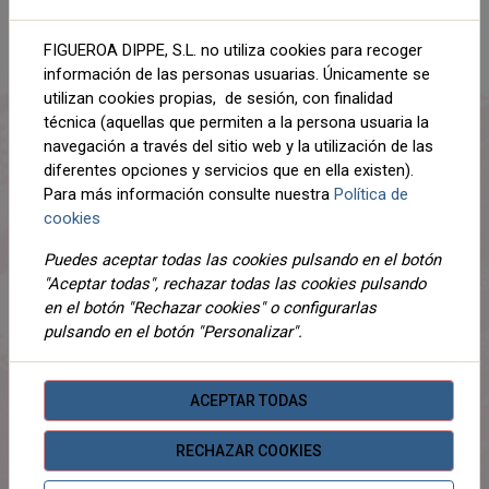
AÑADIR AL CARRITO
FIGUEROA DIPPE, S.L. no utiliza cookies para recoger
información de las personas usuarias. Únicamente se
Compartir
utilizan cookies propias, de sesión, con finalidad
técnica (aquellas que permiten a la persona usuaria la
navegación a través del sitio web y la utilización de las
diferentes opciones y servicios que en ella existen).
Para más información consulte nuestra
Política de
DESCRIPCIÓN
cookies
DETALLES
Puedes aceptar todas las cookies pulsando en el botón
"Aceptar todas", rechazar todas las cookies pulsando
ADJUNTOS
en el botón "Rechazar cookies" o configurarlas
pulsando en el botón "Personalizar".
OPINIONES
¡Este producto no tiene descripción!
ACEPTAR TODAS
RECHAZAR COOKIES
PRODUCTOS
RELACIONADOS