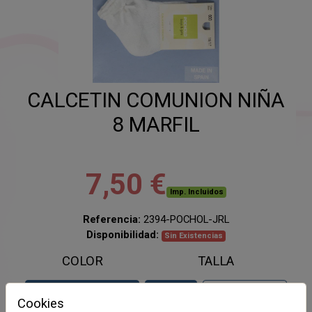
CALCETIN COMUNION NIÑA
8 MARFIL
7,50 €
Imp. Incluidos
Referencia:
2394-POCHOL-JRL
Disponibilidad:
Sin Existencias
COLOR
TALLA
MARFIL
8
10AÑOS
Cookies