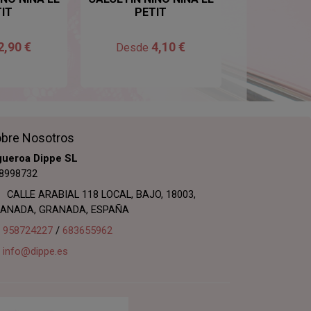
TIT
PETIT
ALGODO
ANTIPRE 
2,90 €
4,10 €
3
Desde
Desde
bre Nosotros
gueroa Dippe SL
8998732
CALLE ARABIAL 118 LOCAL, BAJO, 18003,
ANADA, GRANADA, ESPAÑA
958724227
/
683655962
info@dippe.es