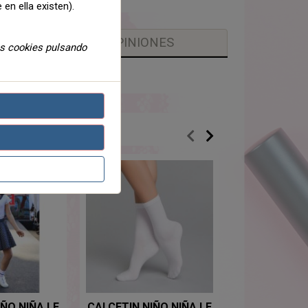
 en ella existen).
OPINIONES
as cookies pulsando
ÑO NIÑA LE
CALCETIN NIÑO NIÑA LE
CALCETIN 