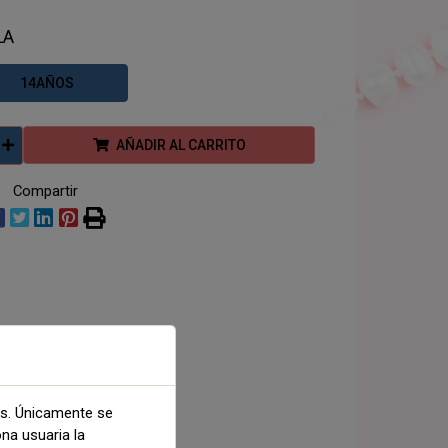
LA
14AÑOS
AÑADIR AL CARRITO
Compartir
as. Únicamente se
ona usuaria la