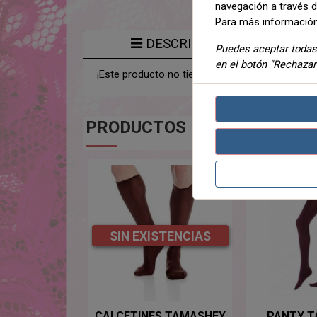
navegación a través de
Para más información
DESCRIPCIÓN
Puedes aceptar todas 
en el botón "Rechazar
¡Este producto no tiene descripción!
PRODUCTOS
DE LA MISMA CA
SIN EXISTENCIAS
CALCETINES TAMASHEY
PANTY 