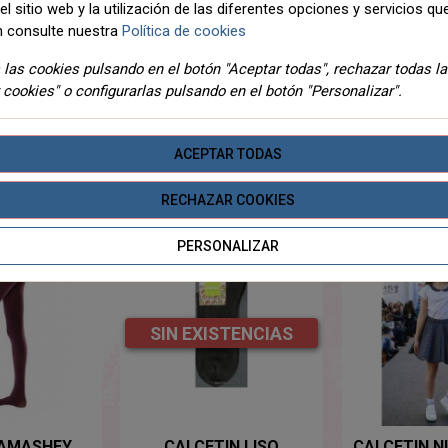
l sitio web y la utilización de las diferentes opciones y servicios que
 consulte nuestra
Política de cookies
DETALLES
ADJUNTOS
las cookies pulsando en el botón "Aceptar todas", rechazar todas l
 cookies" o configurarlas pulsando en el botón "Personalizar".
ACEPTAR TODAS
TEGORIA
RECHAZAR COOKIES
PERSONALIZAR
SIN EXISTENCIAS
TAMASHEY
CALCETIN LISO
CALCETIN NI