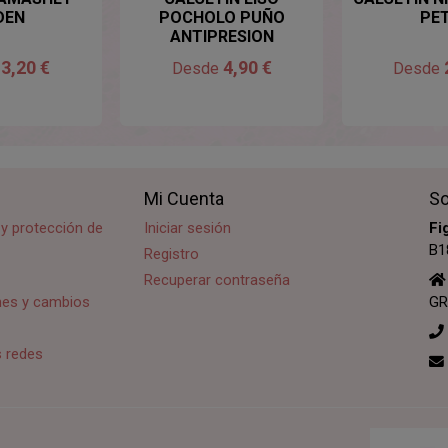
DEN
POCHOLO PUÑO
PE
ANTIPRESION
3,20 €
4,90 €
e
Desde
Desde
Mi Cuenta
So
d y protección de
Iniciar sesión
Fi
B1
Registro
Recuperar contraseña
ones y cambios
GR
s redes