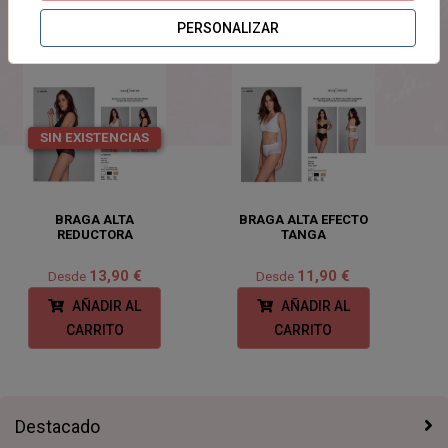
PRODUCTOS
RELACIONADOS
PERSONALIZAR
SIN EXISTENCIAS
BRAGA ALTA
BRAGA ALTA EFECTO
REDUCTORA
TANGA
13,90 €
11,90 €
Desde
Desde
AÑADIR AL
AÑADIR AL
CARRITO
CARRITO
Destacado