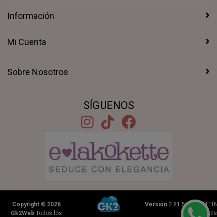
Información
Mi Cuenta
Sobre Nosotros
SÍGUENOS
Copyright © 2026
Versión
2.81.5+1b46211f6
Gk2Web
Todos los
|
0.2602s