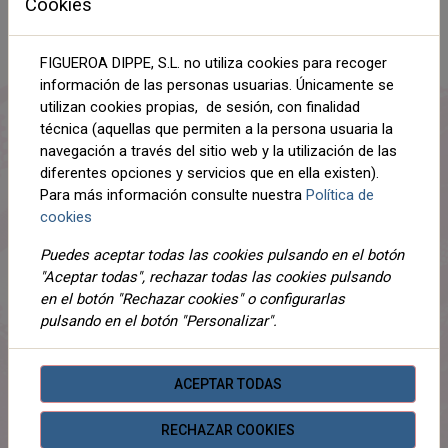
Cookies
NEGRO
S
L
XL
FIGUEROA DIPPE, S.L. no utiliza cookies para recoger
AÑADIR AL CARRITO
información de las personas usuarias. Únicamente se
utilizan cookies propias, de sesión, con finalidad
Compartir
técnica (aquellas que permiten a la persona usuaria la
navegación a través del sitio web y la utilización de las
diferentes opciones y servicios que en ella existen).
Para más información consulte nuestra
Política de
cookies
DESCRIPCIÓN
Puedes aceptar todas las cookies pulsando en el botón
DETALLES
"Aceptar todas", rechazar todas las cookies pulsando
en el botón "Rechazar cookies" o configurarlas
ADJUNTOS
pulsando en el botón "Personalizar".
OPINIONES
ACEPTAR TODAS
¡Este producto no tiene descripción!
RECHAZAR COOKIES