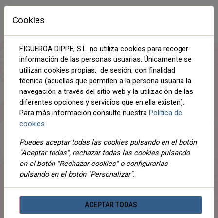
S
M
L
XL
Cookies
FIGUEROA DIPPE, S.L. no utiliza cookies para recoger
Esta combinación no existe para este producto. Por
información de las personas usuarias. Únicamente se
favor, seleccione otra combinación.
utilizan cookies propias, de sesión, con finalidad
técnica (aquellas que permiten a la persona usuaria la
navegación a través del sitio web y la utilización de las
Compartir
diferentes opciones y servicios que en ella existen).
Para más información consulte nuestra
Política de
cookies
Puedes aceptar todas las cookies pulsando en el botón
DESCRIPCIÓN
"Aceptar todas", rechazar todas las cookies pulsando
en el botón "Rechazar cookies" o configurarlas
DETALLES
pulsando en el botón "Personalizar".
ADJUNTOS
OPINIONES
ACEPTAR TODAS