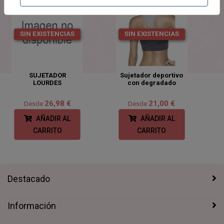
SIN EXISTENCIAS
SIN EXISTENCIAS
SUJETADOR
Sujetador deportivo
LOURDES
con degradado
26,98 €
21,00 €
Desde
Desde
AÑADIR AL
AÑADIR AL
CARRITO
CARRITO
Destacado
Información