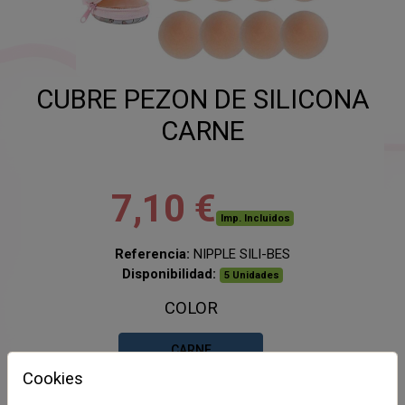
CUBRE PEZON DE SILICONA
CARNE
7,10 €
Imp. Incluidos
Referencia:
NIPPLE SILI-BES
Disponibilidad:
5 Unidades
COLOR
CARNE
Cookies