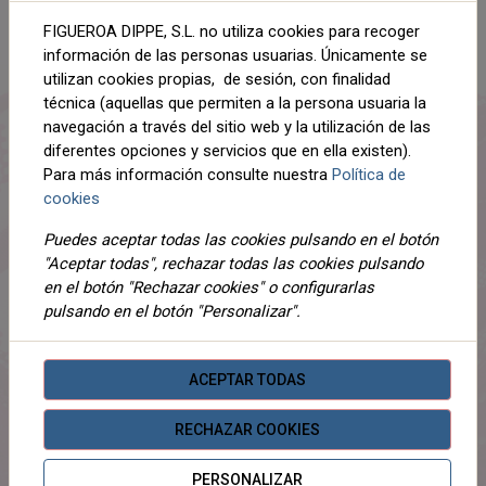
AÑADIR AL CARRITO
FIGUEROA DIPPE, S.L. no utiliza cookies para recoger
Compartir
información de las personas usuarias. Únicamente se
utilizan cookies propias, de sesión, con finalidad
técnica (aquellas que permiten a la persona usuaria la
navegación a través del sitio web y la utilización de las
diferentes opciones y servicios que en ella existen).
DESCRIPCIÓN
Para más información consulte nuestra
Política de
cookies
DETALLES
Puedes aceptar todas las cookies pulsando en el botón
ADJUNTOS
"Aceptar todas", rechazar todas las cookies pulsando
en el botón "Rechazar cookies" o configurarlas
OPINIONES
pulsando en el botón "Personalizar".
¡Este producto no tiene descripción!
ACEPTAR TODAS
PRODUCTOS
RELACIONADOS
RECHAZAR COOKIES
PERSONALIZAR