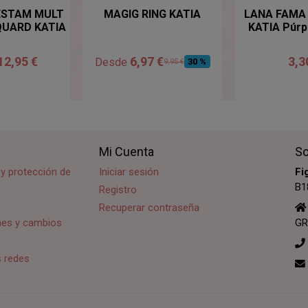
 ESTAM MULT
MAGIG RING KATIA
LANA FAMA
QUARD KATIA
KATIA Púrpu
12,95 €
6,97 €
3,3
Desde
30 %
9,95 €
Mi Cuenta
So
d y protección de
Iniciar sesión
Fi
B1
Registro
Recuperar contraseña
ones y cambios
GR
s redes