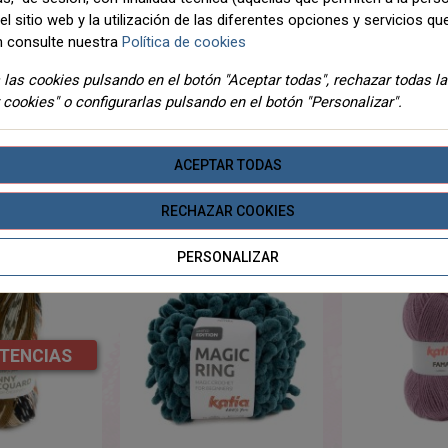
l sitio web y la utilización de las diferentes opciones y servicios que
 consulte nuestra
Política de cookies
DETALLES
ADJUNTOS
las cookies pulsando en el botón "Aceptar todas", rechazar todas l
 cookies" o configurarlas pulsando en el botón "Personalizar".
un hilo de gran metraje especialmente pensado para labores finas a
s clásicos combinados con todas las prendas o accesorios que quiera
ACEPTAR TODAS
TEGORIA
RECHAZAR COOKIES
PERSONALIZAR
NOVEDADES
STENCIAS