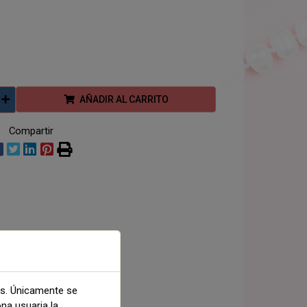
AÑADIR AL CARRITO
Compartir
as. Únicamente se
ona usuaria la