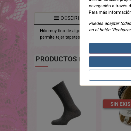
navegación a través de
Para más información
DESCRIPCIÓN
Puedes aceptar todas 
en el botón "Rechazar
Hilo muy fino de algodón 100% mercerizado. Es 
permite tejer tapetes, puntillas y más detalle
PRODUCTOS
DE LA MISMA CA
SIN EXI