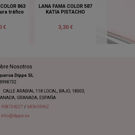
 COLOR 863
LANA FAMA COLOR 587
LANA FAMA 
ra tráfico
KATIA PISTACHO
KATIA Verd
0 €
3,30 €
3,30
bre Nosotros
gueroa Dippe SL
8998732
CALLE ARABIAL 118 LOCAL, BAJO, 18003,
ANADA, GRANADA, ESPAÑA
958724227
/
683655962
info@dippe.es