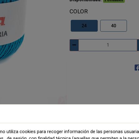
2 Unidades
COLOR
24
40
no utiliza cookies para recoger información de las personas usuari
as, de sesión, con finalidad técnica (aquellas que permiten a la pers