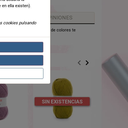
 en ella existen).
OPINIONES
as cookies pulsando
 ganchillo. La amplia gama de colores te
s.
SIN EXISTENCIAS