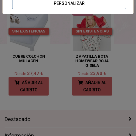
PERSONALIZAR
NOVEDADES
SIN EXISTENCIAS
SIN EXISTENCIAS
CUBRE COLCHON
ZAPATILLA BOTA
MULACEN
HOMEWEAR ROJA
GISELA
27,47 €
23,90 €
Desde
Desde
AÑADIR AL
AÑADIR AL
CARRITO
CARRITO
Destacado
Información