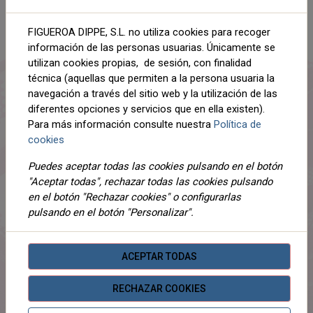
AÑADIR AL CARRITO
FIGUEROA DIPPE, S.L. no utiliza cookies para recoger
información de las personas usuarias. Únicamente se
Compartir
utilizan cookies propias, de sesión, con finalidad
técnica (aquellas que permiten a la persona usuaria la
navegación a través del sitio web y la utilización de las
diferentes opciones y servicios que en ella existen).
Para más información consulte nuestra
Política de
DESCRIPCIÓN
cookies
DETALLES
Puedes aceptar todas las cookies pulsando en el botón
"Aceptar todas", rechazar todas las cookies pulsando
ADJUNTOS
en el botón "Rechazar cookies" o configurarlas
pulsando en el botón "Personalizar".
OPINIONES
¡Este producto no tiene descripción!
ACEPTAR TODAS
RECHAZAR COOKIES
PRODUCTOS
RELACIONADOS