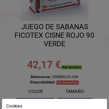
JUEGO DE SABANAS
FICOTEX CISNE ROJO 90
VERDE
42,17 €
Imp. Incluidos
Referencia:
CISNEROJO-65H
Disponibilidad:
Sin Existencias
COLOR
TAMAÑO
VERDE
90
Cookies