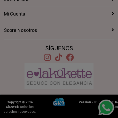
Mi Cuenta
Sobre Nosotros
SÍGUENOS
Copyright © 2026
Versión
2.81.5+1b46211f6
Gk2Web
Todos los
|
0.2233s
derechos reservados.