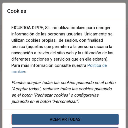
Cookies
DESCRIPCIÓN
FIGUEROA DIPPE, S.L. no utiliza cookies para recoger
DETALLES
información de las personas usuarias. Únicamente se
utilizan cookies propias, de sesión, con finalidad
ADJUNTOS
técnica (aquellas que permiten a la persona usuaria la
navegación a través del sitio web y la utilización de las
OPINIONES
diferentes opciones y servicios que en ella existen).
Para más información consulte nuestra
Política de
Cada ovillo tiene 100 gramos y 200 metros. Este hilo es
cookies
de grosor medio, recomendamos usar agujas del 4,5-5.
Para realizar un jersey de mujer de manga larga talla 42
Puedes aceptar todas las cookies pulsando en el botón
se necesitan 5 ovillos. Para la muestra 10x10 cm trabajar
"Aceptar todas", rechazar todas las cookies pulsando
16 puntos y 20 vueltas. Se puede lavar a máquina hasta
en el botón "Rechazar cookies" o configurarlas
40ºC y no se puede secar en secadora.
pulsando en el botón "Personalizar".
Lana acrílica resistente y disponible en gran cantidad de
colores. Planet es un hilo básico para tejer todo tipo de
proyectos de otoño e invierno. Lana recomendada para
ACEPTAR TODAS
tejer gorros de punto, cálidas mantas para el hogar o