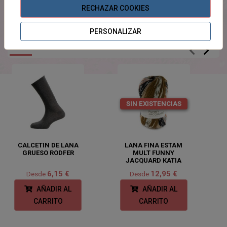
jerséis para mayores y niños.
RECHAZAR COOKIES
PERSONALIZAR
PRODUCTOS
RELACIONADOS
SIN EXISTENCIAS
CALCETIN DE LANA
LANA FINA ESTAM
GRUESO RODFER
MULT FUNNY
JACQUARD KATIA
6,15 €
12,95 €
Desde
Desde
AÑADIR AL
AÑADIR AL
CARRITO
CARRITO