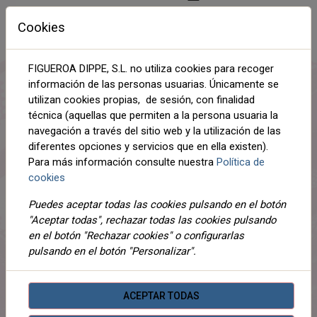
Cookies
DESCRIPCIÓN
FIGUEROA DIPPE, S.L. no utiliza cookies para recoger
DETALLES
información de las personas usuarias. Únicamente se
utilizan cookies propias, de sesión, con finalidad
ADJUNTOS
técnica (aquellas que permiten a la persona usuaria la
navegación a través del sitio web y la utilización de las
OPINIONES
diferentes opciones y servicios que en ella existen).
Para más información consulte nuestra
Política de
Cada ovillo tiene 100 gramos y 200 metros. Este hilo es
cookies
de grosor medio, recomendamos usar agujas del 4,5-5.
Para realizar un jersey de mujer de manga larga talla 42
Puedes aceptar todas las cookies pulsando en el botón
se necesitan 5 ovillos. Para la muestra 10x10 cm trabajar
"Aceptar todas", rechazar todas las cookies pulsando
16 puntos y 20 vueltas. Se puede lavar a máquina hasta
en el botón "Rechazar cookies" o configurarlas
40ºC y no se puede secar en secadora.
pulsando en el botón "Personalizar".
Lana acrílica resistente y disponible en gran cantidad de
colores. Planet es un hilo básico para tejer todo tipo de
proyectos de otoño e invierno. Lana recomendada para
ACEPTAR TODAS
tejer gorros de punto, cálidas mantas para el hogar o