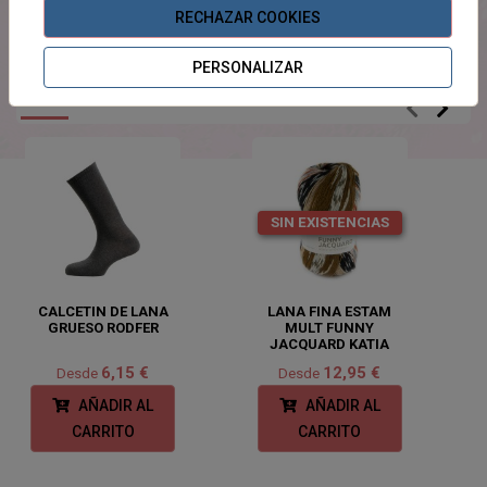
jerséis para mayores y niños.
RECHAZAR COOKIES
PERSONALIZAR
PRODUCTOS
RELACIONADOS
SIN EXISTENCIAS
CALCETIN DE LANA
LANA FINA ESTAM
GRUESO RODFER
MULT FUNNY
JACQUARD KATIA
6,15 €
12,95 €
Desde
Desde
AÑADIR AL
AÑADIR AL
CARRITO
CARRITO