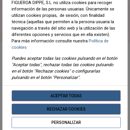
uno o dos ovillos Magic Ring y un
FIGUEROA DIPPE, S.L. no utiliza cookies para recoger
ganchillo para conseguir, como por
información de las personas usuarias. Únicamente se
arte de magia, un calentito cuello o
utilizan cookies propias, de sesión, con finalidad
técnica (aquellas que permiten a la persona usuaria la
una suave bufanda como si
navegación a través del sitio web y la utilización de las
estuvieran tejidos a dos agujas.
diferentes opciones y servicios que en ella existen).
Magic Ring es un hilo fantasía de
Para más información consulte nuestra
Política de
base chenilla, con tacto terciopelo,
cookies
con una innovadora estructura de
Puedes aceptar todas las cookies pulsando en el botón
anillas o bucles. Pasa fácilmente
"Aceptar todas", rechazar todas las cookies pulsando
unas anillas por dentro de otras con
en el botón "Rechazar cookies" o configurarlas
ayuda de un ganchillo para obtener
pulsando en el botón "Personalizar".
como resultado un tejido en punto
de media. Magic Ring es perfecto
ACEPTAR TODAS
para iniciar a niños en las
manualidades textiles: desarrolla su
RECHAZAR COOKIES
creatividad y entusiasmo por lo
hecho a mano; también, evita la
PERSONALIZAR
frustración y el aburrimiento