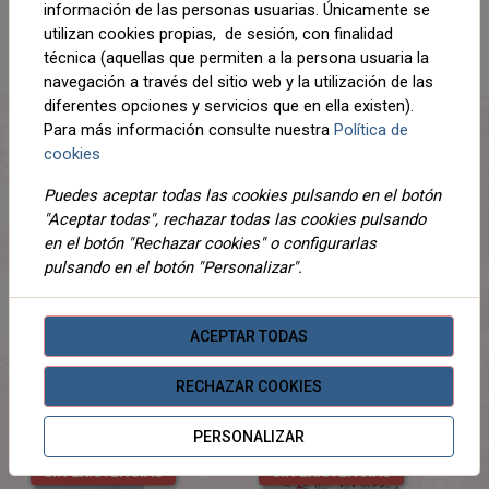
información de las personas usuarias. Únicamente se
utilizan cookies propias, de sesión, con finalidad
técnica (aquellas que permiten a la persona usuaria la
DESCRIPCIÓN
navegación a través del sitio web y la utilización de las
diferentes opciones y servicios que en ella existen).
DETALLES
Para más información consulte nuestra
Política de
cookies
ADJUNTOS
Puedes aceptar todas las cookies pulsando en el botón
OPINIONES
"Aceptar todas", rechazar todas las cookies pulsando
en el botón "Rechazar cookies" o configurarlas
¡Este producto no tiene descripción!
pulsando en el botón "Personalizar".
PRODUCTOS
RELACIONADOS
ACEPTAR TODAS
RECHAZAR COOKIES
NOVEDADES
PERSONALIZAR
SIN EXISTENCIAS
SIN EXISTENCIAS