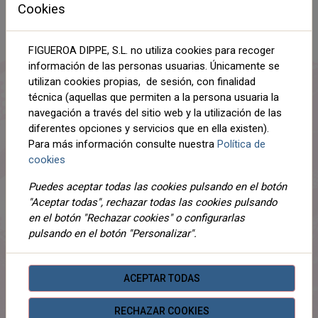
VERDE
XXL
3XL
Cookies
FIGUEROA DIPPE, S.L. no utiliza cookies para recoger
AÑADIR AL CARRITO
información de las personas usuarias. Únicamente se
utilizan cookies propias, de sesión, con finalidad
Compartir
técnica (aquellas que permiten a la persona usuaria la
navegación a través del sitio web y la utilización de las
diferentes opciones y servicios que en ella existen).
Para más información consulte nuestra
Política de
cookies
DESCRIPCIÓN
Puedes aceptar todas las cookies pulsando en el botón
DETALLES
"Aceptar todas", rechazar todas las cookies pulsando
ADJUNTOS
en el botón "Rechazar cookies" o configurarlas
pulsando en el botón "Personalizar".
OPINIONES
¡Este producto no tiene descripción!
ACEPTAR TODAS
RECHAZAR COOKIES