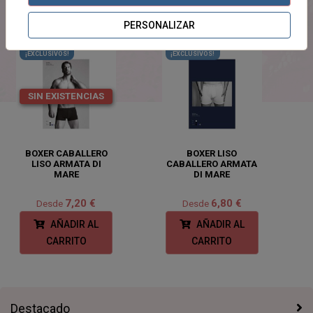
PRODUCTOS
RELACIONADOS
PERSONALIZAR
¡EXCLUSIVOS!
¡EXCLUSIVOS!
SIN EXISTENCIAS
BOXER CABALLERO
BOXER LISO
LISO ARMATA DI
CABALLERO ARMATA
MARE
DI MARE
7,20 €
6,80 €
Desde
Desde
AÑADIR AL
AÑADIR AL
CARRITO
CARRITO
Destacado