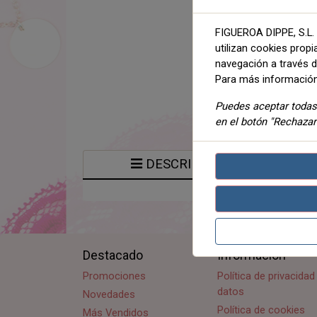
FIGUEROA DIPPE, S.L. 
utilizan cookies propi
navegación a través de
Para más información
Puedes aceptar todas 
en el botón "Rechazar
DESCRIPCIÓN
Destacado
Información
Promociones
Política de privacida
datos
Novedades
Política de cookies
Más Vendidos