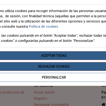
Esta combinación no existe pa
no utiliza cookies para recoger información de las personas usuari
as, de sesión, con finalidad técnica (aquellas que permiten a la pers
l sitio web y la utilización de las diferentes opciones y servicios que
 consulte nuestra
Política de cookies
las cookies pulsando en el botón "Aceptar todas", rechazar todas l
 cookies" o configurarlas pulsando en el botón "Personalizar".
DETALLES
ADJUNTOS
ACEPTAR TODAS
RECHAZAR COOKIES
PERSONALIZAR
Mi Cuenta
So
d y protección de
Iniciar sesión
Fi
B1
Registro
Recuperar contraseña