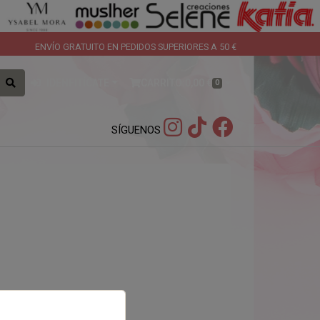
ENVÍO GRATUITO EN PEDIDOS SUPERIORES A 50 €
IDENFITÍCATE
CARRITO:
0,00 €
0
SÍGUENOS