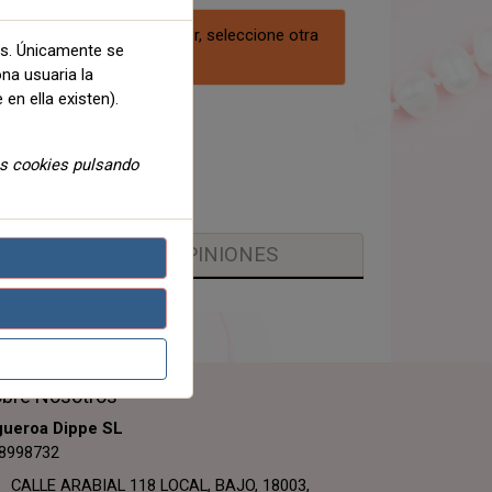
ra este producto. Por favor, seleccione otra
as. Únicamente se
combinación.
ona usuaria la
 en ella existen).
Compartir
as cookies pulsando
OPINIONES
bre Nosotros
gueroa Dippe SL
8998732
CALLE ARABIAL 118 LOCAL, BAJO, 18003,