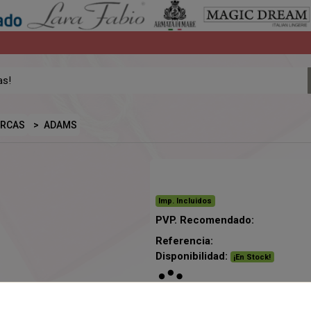
ARCAS
ADAMS
Imp. Incluidos
PVP. Recomendado:
Referencia:
Disponibilidad:
¡En Stock!
Cargando...