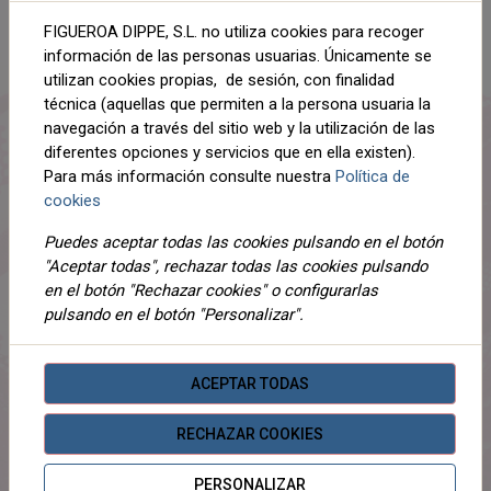
AÑADIR AL CARRITO
FIGUEROA DIPPE, S.L. no utiliza cookies para recoger
Compartir
información de las personas usuarias. Únicamente se
utilizan cookies propias, de sesión, con finalidad
técnica (aquellas que permiten a la persona usuaria la
navegación a través del sitio web y la utilización de las
diferentes opciones y servicios que en ella existen).
DESCRIPCIÓN
Para más información consulte nuestra
Política de
cookies
DETALLES
Puedes aceptar todas las cookies pulsando en el botón
ADJUNTOS
"Aceptar todas", rechazar todas las cookies pulsando
en el botón "Rechazar cookies" o configurarlas
OPINIONES
pulsando en el botón "Personalizar".
¡Este producto no tiene descripción!
ACEPTAR TODAS
PRODUCTOS
RELACIONADOS
RECHAZAR COOKIES
PERSONALIZAR