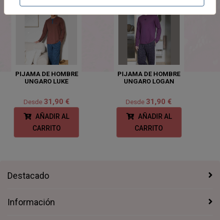
PIJAMA DE HOMBRE
PIJAMA DE HOMBRE
UNGARO LUKE
UNGARO LOGAN
31,90 €
31,90 €
Desde
Desde
AÑADIR AL
AÑADIR AL
CARRITO
CARRITO
Destacado
Información