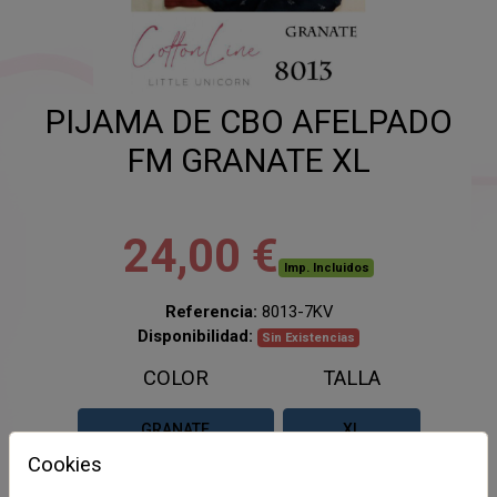
PIJAMA DE CBO AFELPADO
FM GRANATE XL
24,00 €
Imp. Incluidos
Referencia:
8013-7KV
Disponibilidad:
Sin Existencias
COLOR
TALLA
GRANATE
XL
Cookies