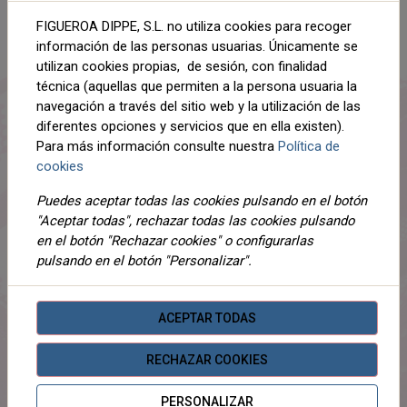
AÑADIR AL CARRITO
FIGUEROA DIPPE, S.L. no utiliza cookies para recoger
Compartir
información de las personas usuarias. Únicamente se
utilizan cookies propias, de sesión, con finalidad
técnica (aquellas que permiten a la persona usuaria la
navegación a través del sitio web y la utilización de las
diferentes opciones y servicios que en ella existen).
DESCRIPCIÓN
Para más información consulte nuestra
Política de
cookies
DETALLES
Puedes aceptar todas las cookies pulsando en el botón
ADJUNTOS
"Aceptar todas", rechazar todas las cookies pulsando
en el botón "Rechazar cookies" o configurarlas
OPINIONES
pulsando en el botón "Personalizar".
¡Este producto no tiene descripción!
ACEPTAR TODAS
PRODUCTOS
RELACIONADOS
RECHAZAR COOKIES
PERSONALIZAR