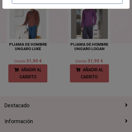
PIJAMA DE HOMBRE
PIJAMA DE HOMBRE
UNGARO LUKE
UNGARO LOGAN
31,90 €
31,90 €
Desde
Desde
AÑADIR AL
AÑADIR AL
CARRITO
CARRITO
Destacado
Información