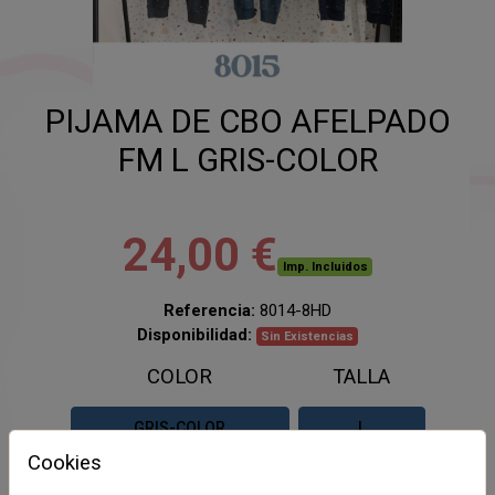
PIJAMA DE CBO AFELPADO
FM L GRIS-COLOR
24,00 €
Imp. Incluidos
Referencia:
8014-8HD
Disponibilidad:
Sin Existencias
COLOR
TALLA
GRIS-COLOR
L
Cookies