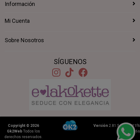
Información
Mi Cuenta
Sobre Nosotros
SÍGUENOS
Copyright © 2026
Versión
2.81.5+1b46211f6
Gk2Web
Todos los
|
0.2136s
derechos reservados.