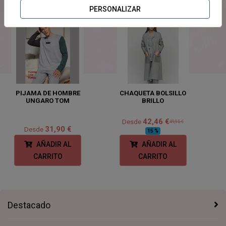
PERSONALIZAR
PIJAMA DE HOMBRE
CHAQUETA BOLSILLO
UNGARO TOM
BRILLO
42,46 €
Desde
49,95 €
31,90 €
Desde
15 %
AÑADIR AL
AÑADIR AL
CARRITO
CARRITO
Destacado