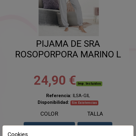
PIJAMA DE SRA
ROSOPORPORA MARINO L
24,90 €
Imp. Incluidos
Referencia:
ILSA-GIL
Disponibilidad:
Sin Existencias
COLOR
TALLA
MARINO
L
Cookies