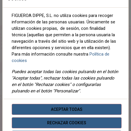
AÑADIR AL CARRITO
FIGUEROA DIPPE, S.L. no utiliza cookies para recoger
información de las personas usuarias. Únicamente se
Compartir
utilizan cookies propias, de sesión, con finalidad
técnica (aquellas que permiten a la persona usuaria la
navegación a través del sitio web y la utilización de las
diferentes opciones y servicios que en ella existen).
Para más información consulte nuestra
Política de
DESCRIPCIÓN
cookies
DETALLES
Puedes aceptar todas las cookies pulsando en el botón
"Aceptar todas", rechazar todas las cookies pulsando
ADJUNTOS
en el botón "Rechazar cookies" o configurarlas
OPINIONES
pulsando en el botón "Personalizar".
¡Este producto no tiene descripción!
ACEPTAR TODAS
RECHAZAR COOKIES
PRODUCTOS
RELACIONADOS