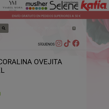
ENVÍO GRATUITO EN PEDIDOS SUPERIORES A 50 €
IDENFITÍCATE
CARRITO:
0,00 €
0
SÍGUENOS
CORALINA OVEJITA
XL