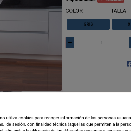
Sin Existencias
COLOR
TALLA
GRIS
X
no utiliza cookies para recoger información de las personas usuari
as, de sesión, con finalidad técnica (aquellas que permiten a la pers
l sitio web y la utilización de las diferentes opciones y servicios que