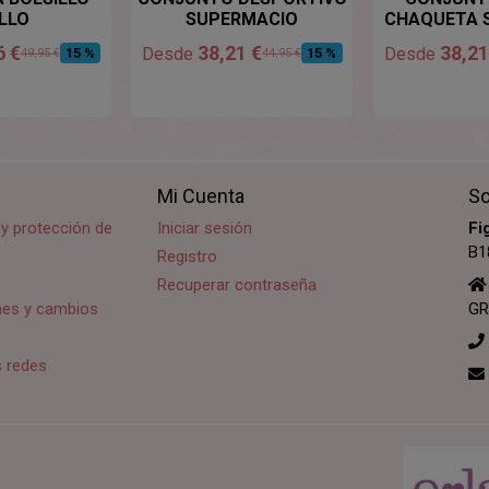
ILLO
SUPERMACIO
CHAQUETA 
6 €
38,21 €
38,21
Desde
Desde
15 %
15 %
49,95 €
44,95 €
Mi Cuenta
So
d y protección de
Iniciar sesión
Fi
B1
Registro
Recuperar contraseña
ones y cambios
GR
s redes