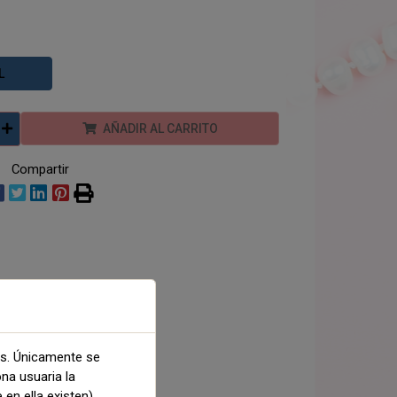
L
AÑADIR AL CARRITO
Compartir
as. Únicamente se
ona usuaria la
 en ella existen).