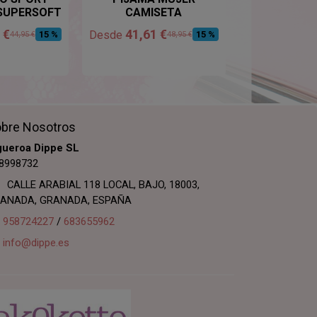
SUPERSOFT
CAMISETA
 €
41,61 €
34,81
Desde
Desde
15 %
15 %
44,95 €
48,95 €
bre Nosotros
gueroa Dippe SL
8998732
CALLE ARABIAL 118 LOCAL, BAJO, 18003,
ANADA, GRANADA, ESPAÑA
958724227
/
683655962
info@dippe.es