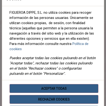
AÑADIR AL CARRITO
FIGUEROA DIPPE, S.L. no utiliza cookies para recoger
información de las personas usuarias. Únicamente se
Compartir
utilizan cookies propias, de sesión, con finalidad
técnica (aquellas que permiten a la persona usuaria la
navegación a través del sitio web y la utilización de las
diferentes opciones y servicios que en ella existen).
Para más información consulte nuestra
Política de
DESCRIPCIÓN
cookies
DETALLES
Puedes aceptar todas las cookies pulsando en el botón
"Aceptar todas", rechazar todas las cookies pulsando
ADJUNTOS
en el botón "Rechazar cookies" o configurarlas
OPINIONES
pulsando en el botón "Personalizar".
¡Este producto no tiene descripción!
ACEPTAR TODAS
RECHAZAR COOKIES
PRODUCTOS
RELACIONADOS