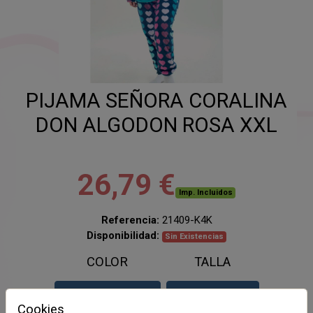
PIJAMA SEÑORA CORALINA
DON ALGODON ROSA XXL
26,79 €
Imp. Incluidos
Referencia:
21409-K4K
Disponibilidad:
Sin Existencias
COLOR
TALLA
ROSA
XXL
Cookies