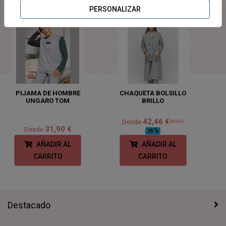
PERSONALIZAR
PIJAMA DE HOMBRE
CHAQUETA BOLSILLO
UNGARO TOM
BRILLO
42,46 €
Desde
49,95 €
31,90 €
Desde
15 %
AÑADIR AL
AÑADIR AL
CARRITO
CARRITO
Destacado