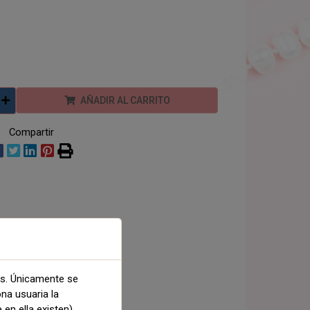
AÑADIR AL CARRITO
Compartir
as. Únicamente se
ona usuaria la
 en ella existen).