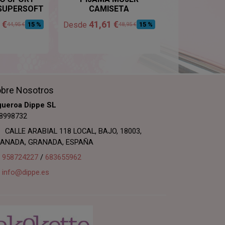
SUPERSOFT
CAMISETA
 €
41,61 €
34,81
Desde
Desde
15 %
15 %
44,95 €
48,95 €
bre Nosotros
gueroa Dippe SL
8998732
CALLE ARABIAL 118 LOCAL, BAJO, 18003,
ANADA, GRANADA, ESPAÑA
958724227
/
683655962
info@dippe.es