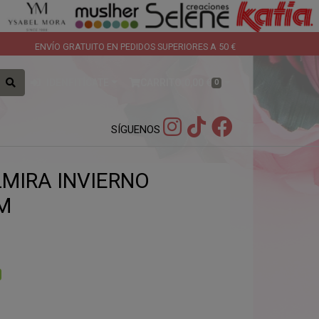
ENVÍO GRATUITO EN PEDIDOS SUPERIORES A 50 €
IDENFITÍCATE
CARRITO:
0,00 €
0
SÍGUENOS
LMIRA INVIERNO
M