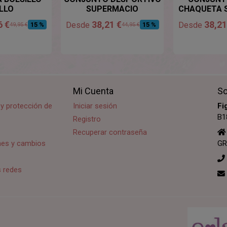
ILLO
SUPERMACIO
CHAQUETA 
6 €
38,21 €
38,21
Desde
Desde
15 %
15 %
49,95 €
44,95 €
Mi Cuenta
So
d y protección de
Iniciar sesión
Fi
B1
Registro
Recuperar contraseña
ones y cambios
GR
s redes