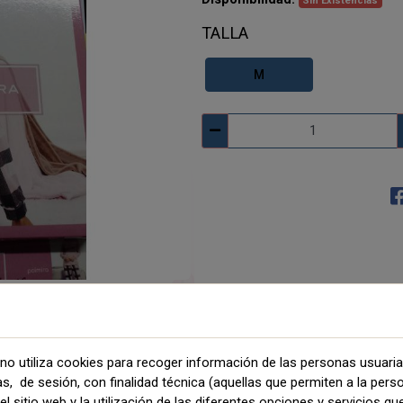
Sin Existencias
TALLA
M
no utiliza cookies para recoger información de las personas usuari
as, de sesión, con finalidad técnica (aquellas que permiten a la pers
l sitio web y la utilización de las diferentes opciones y servicios que