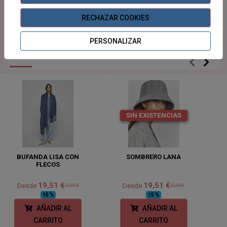
100% poliéster
RECHAZAR COOKIES
PERSONALIZAR
PRODUCTOS
RELACIONADOS
SIN EXISTENCIAS
BUFANDA LISA CON
SOMBRERO LANA
FLECOS
19,51 €
19,51 €
Desde
Desde
22,95 €
22,95 €
15 %
15 %
AÑADIR AL
AÑADIR AL
CARRITO
CARRITO