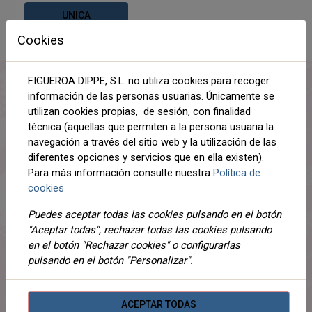
UNICA
Cookies
AÑADIR AL CARRITO
FIGUEROA DIPPE, S.L. no utiliza cookies para recoger
Compartir
información de las personas usuarias. Únicamente se
utilizan cookies propias, de sesión, con finalidad
técnica (aquellas que permiten a la persona usuaria la
navegación a través del sitio web y la utilización de las
diferentes opciones y servicios que en ella existen).
DESCRIPCIÓN
Para más información consulte nuestra
Política de
cookies
DETALLES
Puedes aceptar todas las cookies pulsando en el botón
ADJUNTOS
"Aceptar todas", rechazar todas las cookies pulsando
en el botón "Rechazar cookies" o configurarlas
OPINIONES
pulsando en el botón "Personalizar".
Set de gorro y bufanda a juego. Diseñado para resistir el
frío más extremo sin perder comodidad ni estilo.
ACEPTAR TODAS