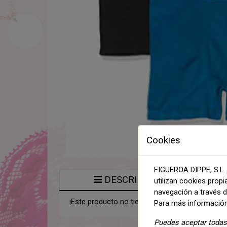
Cookies
FIGUEROA DIPPE, S.L. 
DESCRIPCIÓN
utilizan cookies propi
navegación a través de
¡Este producto no tiene descripción!
Para más información
Puedes aceptar todas 