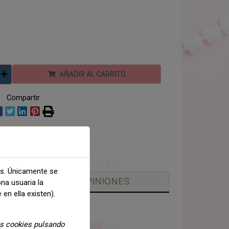
AÑADIR AL CARRITO
Compartir
as. Únicamente se
OPINIONES
ona usuaria la
 en ella existen).
as cookies pulsando