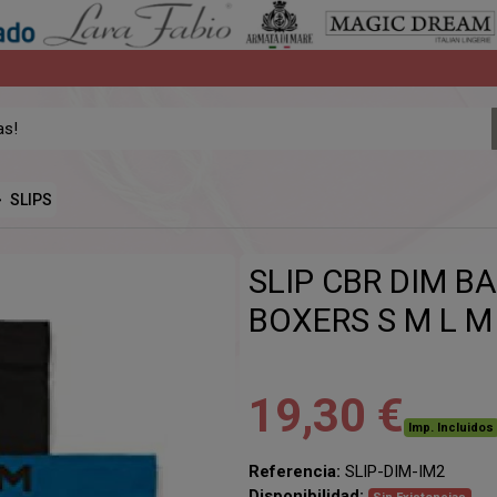
SLIPS
SLIP CBR DIM B
BOXERS S M L M
19,30 €
Imp. Incluidos
Referencia:
SLIP-DIM-IM2
Disponibilidad: