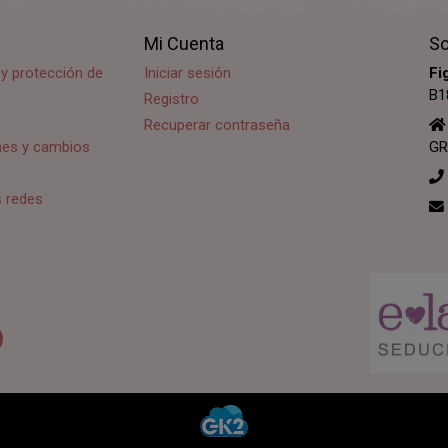
Mi Cuenta
So
d y protección de
Iniciar sesión
Fi
B1
Registro
Recuperar contraseña
ones y cambios
GR
s redes