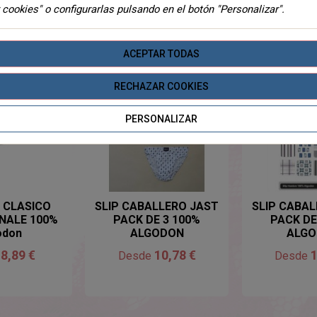
 cookies" o configurarlas pulsando en el botón "Personalizar".
TEGORIA
ACEPTAR TODAS
RECHAZAR COOKIES
PERSONALIZAR
SIN EXISTENCIAS
SIN EXI
O CLASICO
SLIP CABALLERO JAST
SLIP CABA
NALE 100%
PACK DE 3 100%
PACK DE
odon
ALGODON
ALG
8,89 €
10,78 €
1
e
Desde
Desde