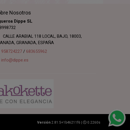
bre Nosotros
gueroa Dippe SL
8998732
CALLE ARABIAL 118 LOCAL, BAJO, 18003,
ANADA, GRANADA, ESPAÑA
958724227
/
683655962
info@dippe.es
Versión
2.81.5+1b46211f6 |
0.2260s