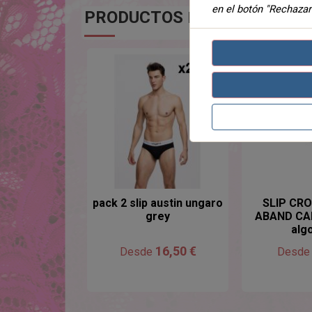
en el botón "Rechazar
PRODUCTOS
DE LA MISMA CA
pack 2 slip austin ungaro
SLIP CR
grey
ABAND CA
alg
16,50 €
Desde
Desd