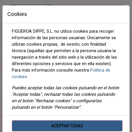
AÑADIR AL CARRITO
Cookies
Compartir
FIGUEROA DIPPE, S.L. no utiliza cookies para recoger
información de las personas usuarias. Únicamente se
utilizan cookies propias, de sesión, con finalidad
técnica (aquellas que permiten a la persona usuaria la
DESCRIPCIÓN
navegación a través del sitio web y la utilización de las
diferentes opciones y servicios que en ella existen).
DETALLES
Para más información consulte nuestra
Política de
cookies
ADJUNTOS
Puedes aceptar todas las cookies pulsando en el botón
OPINIONES
"Aceptar todas", rechazar todas las cookies pulsando
en el botón "Rechazar cookies" o configurarlas
Sudadera extra grande con capucha y bolsillo frontal. Una
pulsando en el botón "Personalizar".
prenda perfecta que te ofrece suavidad y calidez en días
de bajas temperaturas. CON COJIN EN FORMA DE
CORAZON DE REGALO
ACEPTAR TODAS