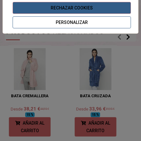
100% poliéster
RECHAZAR COOKIES
PERSONALIZAR
PRODUCTOS
RELACIONADOS
BATA CREMALLERA
BATA CRUZADA
38,21 €
33,96 €
Desde
Desde
44,95 €
39,95 €
15 %
15 %
AÑADIR AL
AÑADIR AL
CARRITO
CARRITO