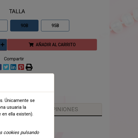
TALLA
90B
95B
AÑADIR AL CARRITO
Compartir
as. Únicamente se
ona usuaria la
OPINIONES
 en ella existen).
as cookies pulsando