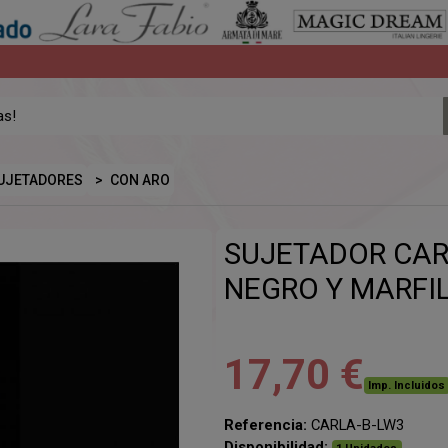
UJETADORES
CON ARO
SUJETADOR CAR
NEGRO Y MARFI
17,70 €
Imp. Incluidos
Referencia:
CARLA-B-LW3
Disponibilidad: