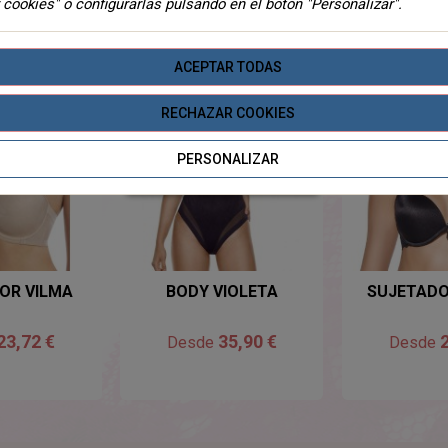
 cookies" o configurarlas pulsando en el botón "Personalizar".
TEGORIA
ACEPTAR TODAS
RECHAZAR COOKIES
PERSONALIZAR
SIN EXISTENCIAS
OR VILMA
BODY VIOLETA
SUJETADO
23,72 €
35,90 €
2
Desde
Desde