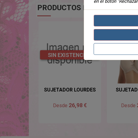
en el botón "Rechazar
PRODUCTOS
DE LA MISMA CA
SIN EXISTENCIAS
SUJETADOR LOURDES
SUJETAD
26,98 €
Desde
Desde