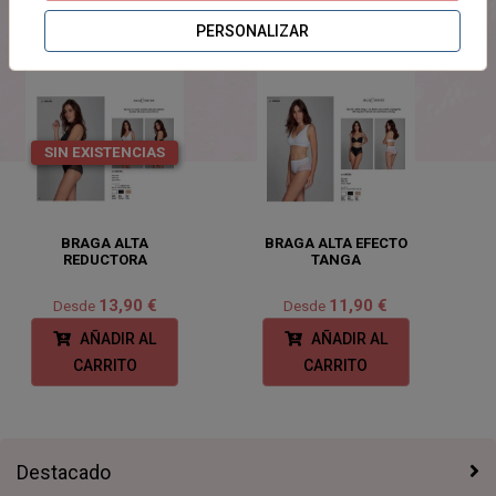
PRODUCTOS
RELACIONADOS
PERSONALIZAR
SIN EXISTENCIAS
BRAGA ALTA
BRAGA ALTA EFECTO
REDUCTORA
TANGA
13,90 €
11,90 €
Desde
Desde
AÑADIR AL
AÑADIR AL
CARRITO
CARRITO
Destacado