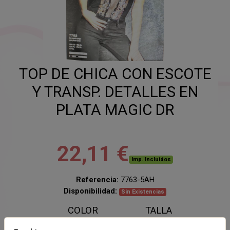
TOP DE CHICA CON ESCOTE
Y TRANSP. DETALLES EN
PLATA MAGIC DR
22,11 €
Imp. Incluidos
Referencia:
7763-5AH
Disponibilidad:
Sin Existencias
COLOR
TALLA