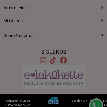
Información
Mi Cuenta
Sobre Nosotros
SÍGUENOS
Copyright © 2026
Versión
2.81.5+1b46211f6
Gk2Web
Todos los
|
0.2201s