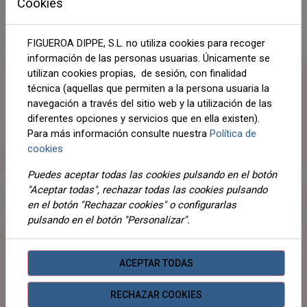
Cookies
NEGRO
S
FIGUEROA DIPPE, S.L. no utiliza cookies para recoger
AÑADIR AL CARRITO
información de las personas usuarias. Únicamente se
utilizan cookies propias, de sesión, con finalidad
Compartir
técnica (aquellas que permiten a la persona usuaria la
navegación a través del sitio web y la utilización de las
diferentes opciones y servicios que en ella existen).
Para más información consulte nuestra
Política de
cookies
DESCRIPCIÓN
Puedes aceptar todas las cookies pulsando en el botón
DETALLES
"Aceptar todas", rechazar todas las cookies pulsando
en el botón "Rechazar cookies" o configurarlas
ADJUNTOS
pulsando en el botón "Personalizar".
OPINIONES
ACEPTAR TODAS
¡Este producto no tiene descripción!
RECHAZAR COOKIES